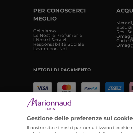
PER CONOSCERCI
ACQUI
MEGLIO
Metodi,
Spediz
Chi siamo
Resi Se
Le Nostre Profumerie
Omagg
I Nostri Servizi
Carte 
Responsabilità Sociale
Omagg
Lavora con Noi
METODI DI PAGAMENTO
Marionnaud Parfumeries Italia S.r.l.
Largo Fiera Milano 5, 20017 Rho (MI)
Gestione delle preferenze sui cooki
REA Milano 1650024 con P.IVA 13425220152.
Il nostro sito e i nostri partner utilizzano i cooki