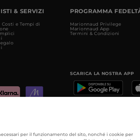
STI & SERVIZI
PROGRAMMA FEDELT
 Costi e Tempi di
Marionnaud Privilege
ione
Marionnaud App
mplici
Termini & Condizioni
i
Regalo
i
SCARICA LA NOSTRA APP
e
e necessari per il funzionamento del sito, nonché i cookie per