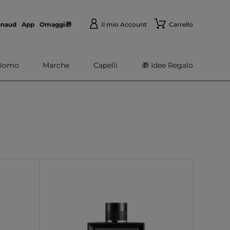
nnaud
App
Omaggi🎁
Il mio Account
Carrello
Uomo
Marche
Capelli
🎁 Idee Regalo