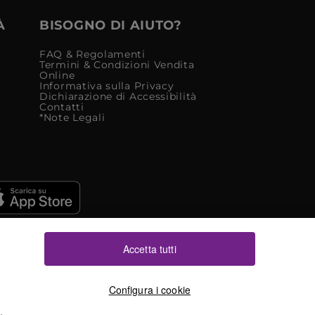
À
BISOGNO DI AIUTO?
FAQ & Regolamenti
Termini & Condizioni Vendita
Online
Informativa sulla Privacy
Dichiarazione di Accessibilità
Contatti
*Note Legali
Accetta tutti
Configura i cookie