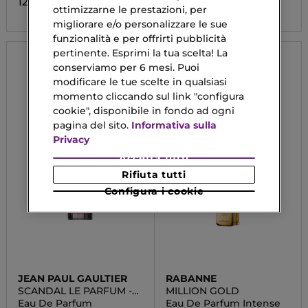
125,90 €
70,70 €
Da
ottimizzarne le prestazioni, per
migliorare e/o personalizzare le sue
funzionalità e per offrirti pubblicità
pertinente. Esprimi la tua scelta! La
conserviamo per 6 mesi. Puoi
modificare le tue scelte in qualsiasi
momento cliccando sul link "configura
cookie", disponibile in fondo ad ogni
pagina del sito.
Informativa sulla
Privacy
Accetta tutti
Rifiuta tutti
Configura i cookie
JEAN PAUL GAULTIER
RABANNE
SCANDAL LE PARFUM -
MILLION GOLD
FOR HER
Eau De Parfum
Eau De Parfum Intense