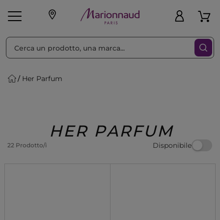
Ordina per
Filtra
Her Parfum
Make-up
Profumi
🎁 Idee
Corpo
Uomo
Marche
Capelli
Regalo
HER PARFUM
Disponibile
22 Prodotto/i