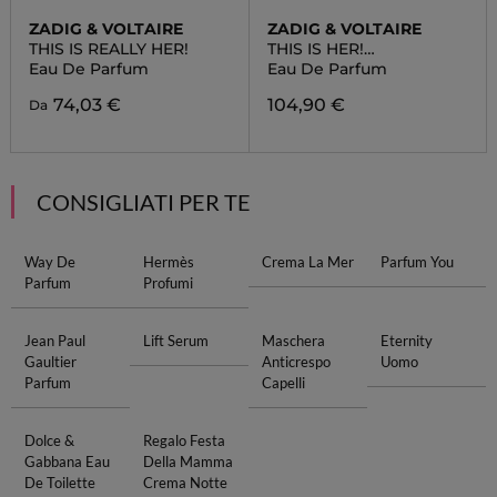
ZADIG & VOLTAIRE
ZADIG & VOLTAIRE
THIS IS REALLY HER!
THIS IS HER!
UNDRESSED
Eau De Parfum
Eau De Parfum
74,03 €
104,90 €
Da
CONSIGLIATI PER TE
Way De
Hermès
Crema La Mer
Parfum You
Parfum
Profumi
Jean Paul
Lift Serum
Maschera
Eternity
Gaultier
Anticrespo
Uomo
Parfum
Capelli
Dolce &
Regalo Festa
Gabbana Eau
Della Mamma
De Toilette
Crema Notte