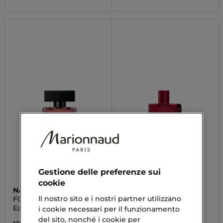
Gestione delle preferenze sui
cookie
NARCISO RODRIGUEZ
ZADIG & VOLTAIRE
Il nostro sito e i nostri partner utilizzano
FOR HER MUSC NOIR
THIS IS HER! RED HOT
ROSE
Eau de Parfum
Eau De Parfum
i cookie necessari per il funzionamento
del sito, nonché i cookie per