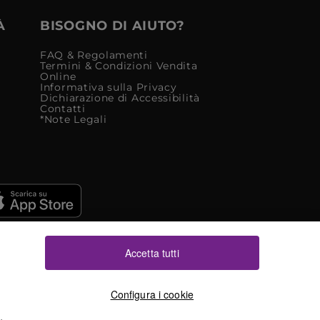
À
BISOGNO DI AIUTO?
FAQ & Regolamenti
Termini & Condizioni Vendita
Online
Informativa sulla Privacy
Dichiarazione di Accessibilità
Contatti
*Note Legali
Accetta tutti
Configura i cookie