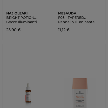
NAJ OLEARI
MESAUDA
BRIGHT POTION
F08 - TAPERED
HIGHLIGHTER
HIGHLIGHTER BRUSH
Gocce Illuminanti
Pennello Illuminante
25,90 €
11,12 €