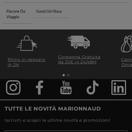
Flacone Da
Good Girl Rosa
Viaggio
Consegna Gratuita
Ritiro in negozio
Camp
da 35€​ in 24/48H
in 2H
Oma
TUTTE LE NOVITÀ MARIONNAUD
Iscriviti e scopri le ultime novità e promozioni!