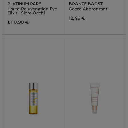
PLATINUM RARE
BRONZE BOOST
INSTANT GEL DROPS
Haute-Rejuvenation Eye
Gocce Abbronzanti
Elixir - Siero Occhi
12,46 €
1.110,90 €