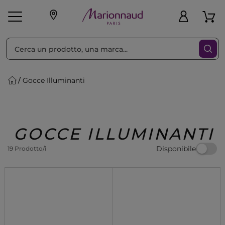
Ordina per
Filtra
Gocce Illuminanti
Make-up
Profumi
🎁 Idee
Corpo
Uomo
Marche
Capelli
Regalo
GOCCE ILLUMINANTI
Disponibile
19 Prodotto/i