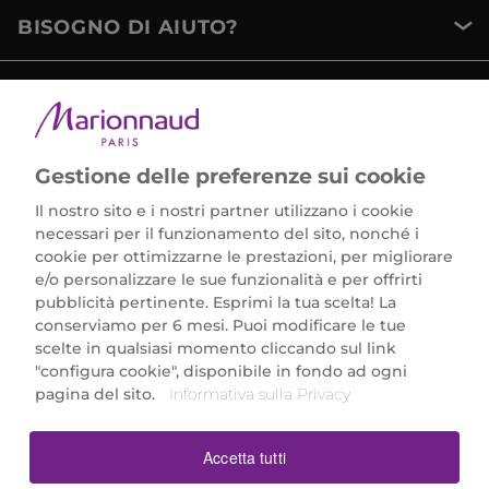
BISOGNO DI AIUTO?
METODI DI PAGAMENTO
Gestione delle preferenze sui cookie
Il nostro sito e i nostri partner utilizzano i cookie
necessari per il funzionamento del sito, nonché i
cookie per ottimizzarne le prestazioni, per migliorare
e/o personalizzare le sue funzionalità e per offrirti
Marionnaud Parfumeries Italia S.r.l.
pubblicità pertinente. Esprimi la tua scelta! La
Largo Fiera Milano 5, 20017 Rho (MI)
conserviamo per 6 mesi. Puoi modificare le tue
REA Milano 1650024 con P.IVA 13425220152.
scelte in qualsiasi momento cliccando sul link
SCARICA LA NOSTRA APP
"configura cookie", disponibile in fondo ad ogni
pagina del sito.
Informativa sulla Privacy
Accetta tutti