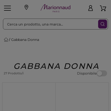
Ordina per
Filtra
Gabbana Donna
Make-up
Profumi
🎁 Idee
Corpo
Uomo
Marche
Capelli
Regalo
GABBANA DONNA
Disponibile
27 Prodotto/i