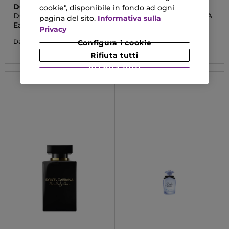
DOLCE&GABBANA
DOLCE&GABBANA
cookie", disponibile in fondo ad ogni
DOLCE MAGNOLIA
Q BY DOLCE&GABBANA
pagina del sito.
Informativa sulla
Eau De Parfum
Parfum
Privacy
73,50 €
98,90 €
Da
Da
Configura i cookie
Rifiuta tutti
Accetta tutti