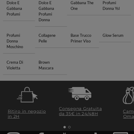
Dolce E
Dolce E
Gabbana The
Profumi
Gabbana
Gabbana
One
Donna Ysl
Profumi
Profumi
Donna
Profumi
Collagene
Base Trucco
Glow Serum
Donna
Pelle
Primer Viso
Moschino
Crema Di
Brown
Violetta
Mascara
Consegna Gratuita
Ritiro in negozio
Camp
da 35€​ in 24/48H
in 2H
Oma