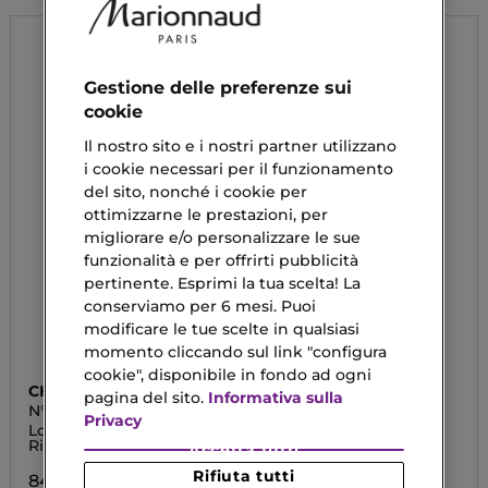
Gestione delle preferenze sui
cookie
Il nostro sito e i nostri partner utilizzano
i cookie necessari per il funzionamento
del sito, nonché i cookie per
ottimizzarne le prestazioni, per
migliorare e/o personalizzare le sue
funzionalità e per offrirti pubblicità
pertinente. Esprimi la tua scelta! La
conserviamo per 6 mesi. Puoi
modificare le tue scelte in qualsiasi
momento cliccando sul link "configura
cookie", disponibile in fondo ad ogni
CHANEL
CHANEL
pagina del sito.
Informativa sulla
N°1 DE CHANEL
HYDRA BEAUTY
Privacy
CAMELLIA WATER
Lozione Essenza
FLUIDO IDRATANTE
CREAM
Rivitalizzante
ILLUMINANTE
Accetta tutti
Rifiuta tutti
84,63 €
66,90 €