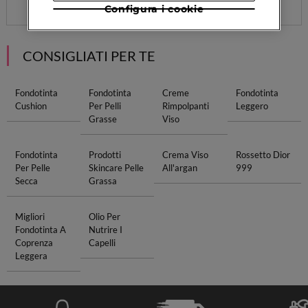
Configura i cookie
CONSIGLIATI PER TE
Fondotinta
Fondotinta
Creme
Fondotinta
Cushion
Per Pelli
Rimpolpanti
Leggero
Grasse
Viso
Fondotinta
Prodotti
Crema Viso
Rossetto Dior
Per Pelle
Skincare Pelle
All'argan
999
Secca
Grassa
Migliori
Olio Per
Fondotinta A
Nutrire I
Coprenza
Capelli
Leggera