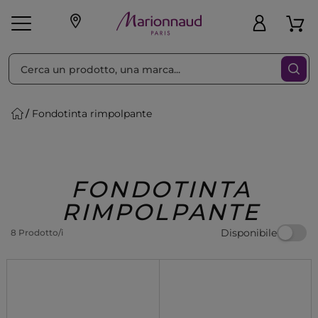
Ordina per
Filtra
Fondotinta rimpolpante
Make-up
Profumi
🎁 Idee
Corpo
Uomo
Marche
Capelli
Regalo
FONDOTINTA
RIMPOLPANTE
Disponibile
8 Prodotto/i