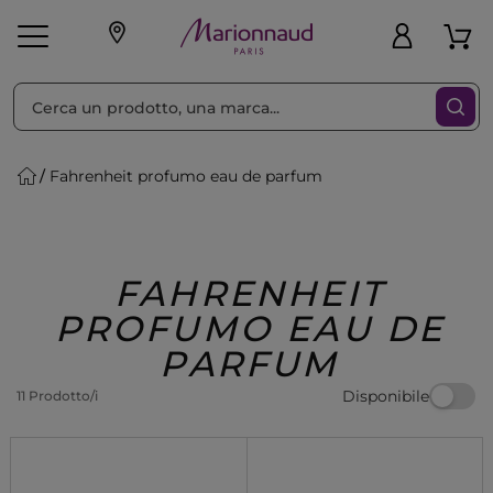
Ordina per
Filtra
Fahrenheit profumo eau de parfum
Make-up
Profumi
🎁 Idee
Corpo
Uomo
Marche
Capelli
Regalo
FAHRENHEIT
PROFUMO EAU DE
PARFUM
Disponibile
11 Prodotto/i