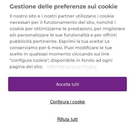
Gestione delle preferenze sui cookie
Il nostro sito e i nostri partner utilizzano i cookie
necessari per il funzionamento del sito, nonché i
cookie per ottimizzarne le prestazioni, per migliorare
e/o personalizzare le sue funzionalità e per offrirti
Marionnaud Parfumeries Italia S.r.l.
pubblicità pertinente. Esprimi la tua scelta! La
Largo Fiera Milano 5, 20017 Rho (MI)
conserviamo per 6 mesi. Puoi modificare le tue
REA Milano 1650024 con P.IVA 13425220152.
scelte in qualsiasi momento cliccando sul link
SCARICA LA NOSTRA APP
"configura cookie", disponibile in fondo ad ogni
pagina del sito.
Informativa sulla Privacy
Accetta tutti
Configura i cookie
Rifiuta tutti
©2026 Marionnaud
|
Sitemap