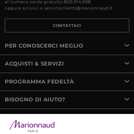
al numero verde gratuito 800.914.998
oppure scrivici a servizioclienti@marionnaud.it
CONTATTACI
PER CONOSCERCI MEGLIO
ACQUISTI & SERVIZI
PROGRAMMA FEDELTÀ
BISOGNO DI AIUTO?
METODI DI PAGAMENTO