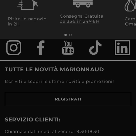
Consegna Gratuita
Ritiro in negozio
Camp
da 35€​ in 24/48H
in 2H
Oma
TUTTE LE NOVITÀ MARIONNAUD
Iscriviti e scopri le ultime novità e promozioni!
REGISTRATI
SERVIZIO CLIENTI:
Chiamaci dal lunedì al venerdì 9:30-18:30