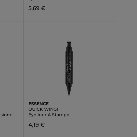
5,69 €
ESSENCE
QUICK WING!
isione
Eyeliner A Stampo
4,19 €