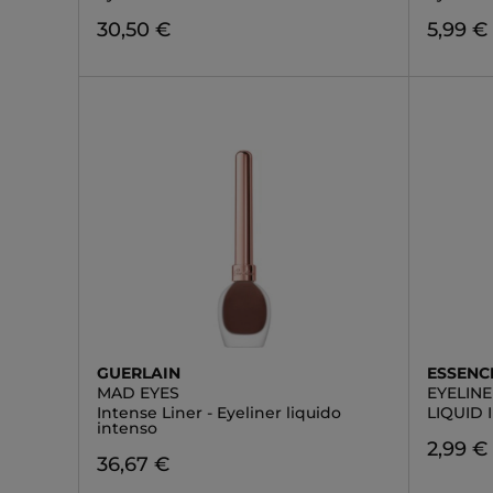
30,50 €
5,99 €
GUERLAIN
ESSENC
MAD EYES
EYELIN
Intense Liner - Eyeliner liquido
LIQUID
intenso
2,99 €
36,67 €