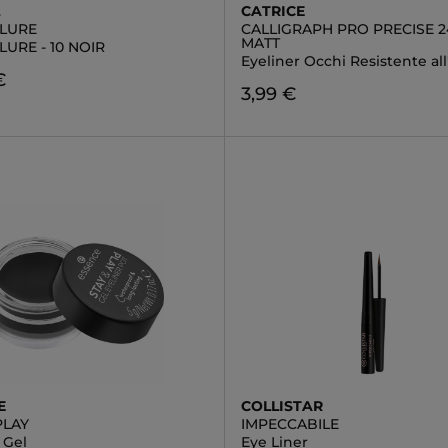
L
CATRICE
LLURE
CALLIGRAPH PRO PRECISE 
MATT
LURE - 10 NOIR
Eyeliner Occhi Resistente al
€
3,99 €
E
COLLISTAR
PLAY
IMPECCABILE
 Gel
Eye Liner