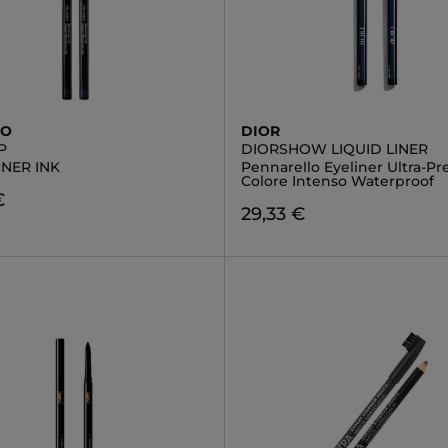
DO
DIOR
P
DIORSHOW LIQUID LINER
INER INK
Pennarello Eyeliner Ultra-Pre
Colore Intenso Waterproof
€
29,33 €