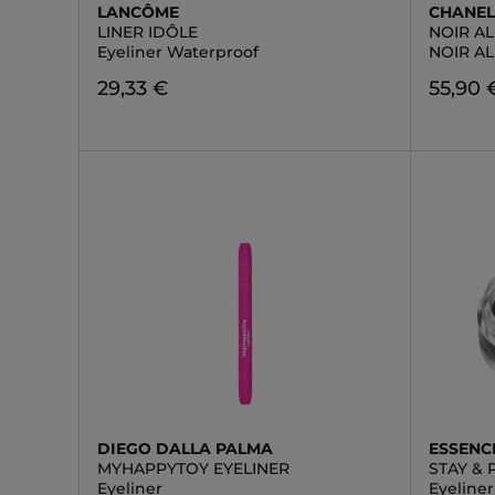
LANCÔME
CHANE
LINER IDÔLE
NOIR A
Eyeliner Waterproof
NOIR AL
29,33 €
55,90 
DIEGO DALLA PALMA
ESSENC
MYHAPPYTOY EYELINER
STAY & 
Eyeliner
Eyeliner