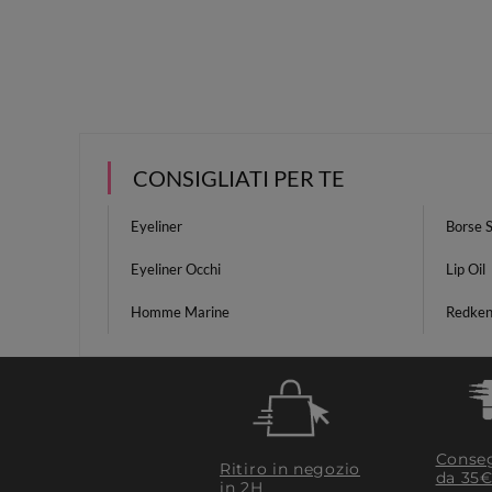
CONSIGLIATI PER TE
Eyeliner
Borse S
Eyeliner Occhi
Lip Oil
Homme Marine
Redken
Conseg
Ritiro in negozio
da 35€
in 2H