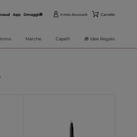
nnaud
App
Omaggi🎁
Il mio Account
Carrello
Uomo
Marche
Capelli
🎁 Idee Regalo
E