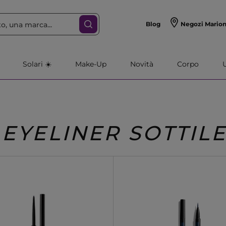
Blog
Negozi Mario
Solari ☀️
Make-Up
Novità
Corpo
EYELINER SOTTIL