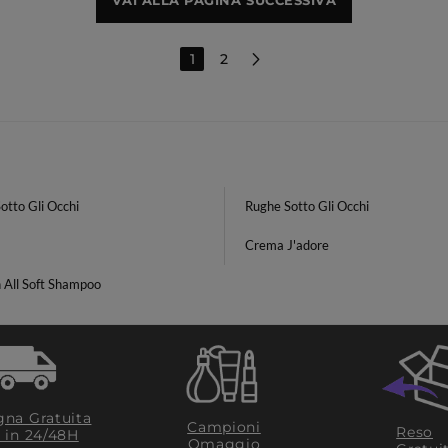
VAI ALLA PAGINA SUCCESSIVA
1
2
otto Gli Occhi
Rughe Sotto Gli Occhi
Crema J'adore
 All Soft Shampoo
na Gratuita
Campioni
Reso
​ in 24/48H
Omaggio