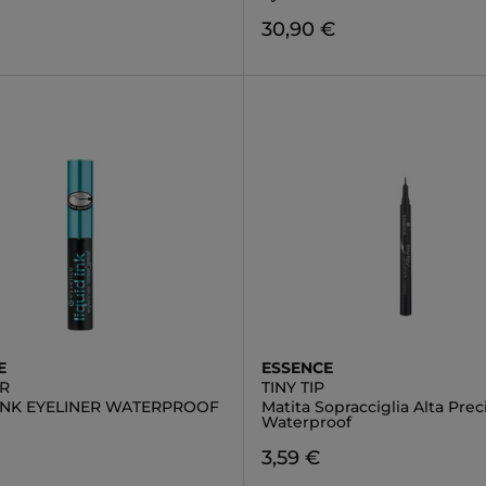
30,90 €
E
ESSENCE
ER
TINY TIP
 INK EYELINER WATERPROOF
Matita Sopracciglia Alta Prec
Waterproof
3,59 €