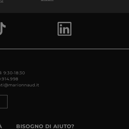
to
ì 9:30-18:30
0.914.998
enti@marionnaud.it
À
BISOGNO DI AIUTO?