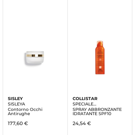
SISLEY
COLLISTAR
SISLEYA
SPECIALE
ABBRONZATURA
Contorno Occhi
SPRAY ABBRONZANTE
PERFETTA
Antirughe
IDRATANTE SPF10
177,60 €
24,54 €