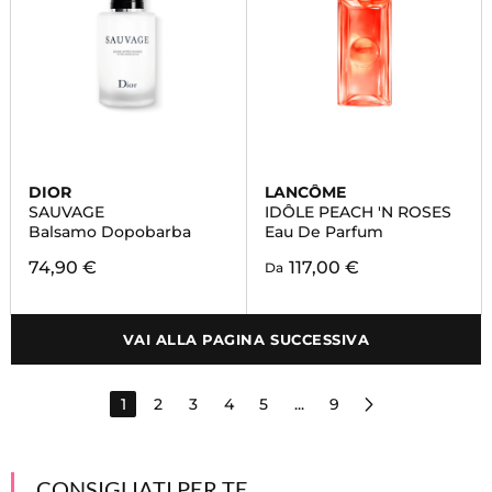
DIOR
LANCÔME
SAUVAGE
IDÔLE PEACH 'N ROSES
Balsamo Dopobarba
Eau De Parfum
74,90 €
117,00 €
Da
VAI ALLA PAGINA SUCCESSIVA
1
2
3
4
5
...
9
CONSIGLIATI PER TE