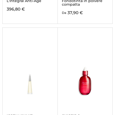
L'Intégral Anti-Âge
Fondotinta in polvere
FINISH POWDER
compatta
FOUNDATION
396,80 €
37,90 €
Da