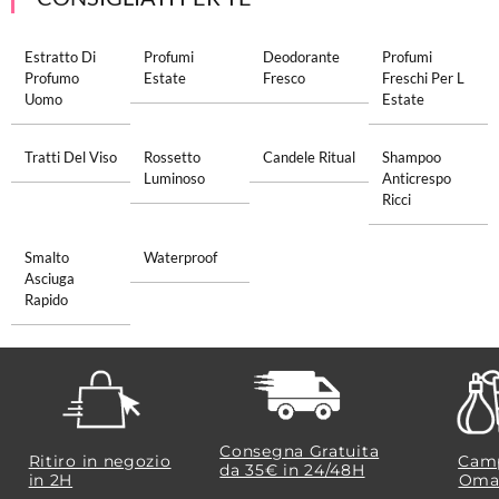
Estratto Di
Profumi
Deodorante
Profumi
Profumo
Estate
Fresco
Freschi Per L
Uomo
Estate
Tratti Del Viso
Rossetto
Candele Ritual
Shampoo
Luminoso
Anticrespo
Ricci
Smalto
Waterproof
Asciuga
Rapido
Consegna Gratuita
Ritiro in negozio
Camp
da 35€​ in 24/48H
in 2H
Oma