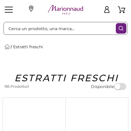
Ordina per
Filtra
Estratti freschi
Make-up
Profumi
🎁 Idee
Corpo
Uomo
Marche
Capelli
Regalo
ESTRATTI FRESCHI
Disponibile
195 Prodotto/i