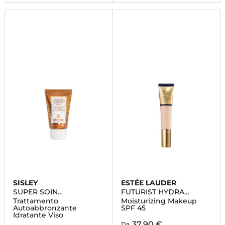
SISLEY
ESTÉE LAUDER
SUPER SOIN
FUTURIST HYDRA
AUTOBRONZANT
RESCUE
Trattamento
Moisturizing Makeup
HYDRATANT VISAGE
Autoabbronzante
SPF 45
Idratante Viso
37,90 €
Da