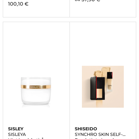
100,10 €
SISLEY
SHISEIDO
SISLEYA
SYNCHRO SKIN SELF-
REFRESHING CUSTOM