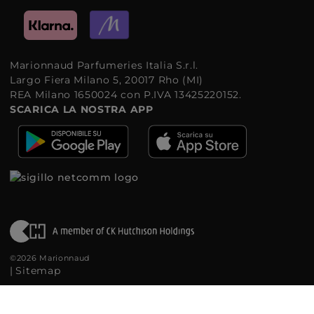
Marionnaud Parfumeries Italia S.r.l.
Largo Fiera Milano 5, 20017 Rho (MI)
REA Milano 1650024 con P.IVA 13425220152.
SCARICA LA NOSTRA APP
©2026 Marionnaud
|
Sitemap