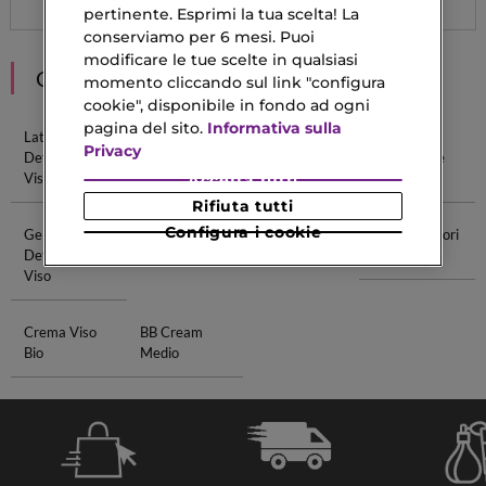
pertinente. Esprimi la tua scelta! La
conserviamo per 6 mesi. Puoi
modificare le tue scelte in qualsiasi
CONSIGLIATI PER TE
momento cliccando sul link "configura
cookie", disponibile in fondo ad ogni
pagina del sito.
Informativa sulla
Latte
Latte
Doppia
Mousse
Privacy
Detergente
Detergente
Detersione
Detergente
Viso
Viso
Accetta tutti
Rifiuta tutti
Configura i cookie
Gel
Trucco Viso
Refill Blush
Pelle Con Pori
Detergente
Dilatati
Viso
Crema Viso
BB Cream
Bio
Medio