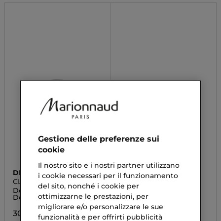
Gestione delle preferenze sui
cookie
Il nostro sito e i nostri partner utilizzano
DR IRENA ERIS
BIOTHERM
i cookie necessari per il funzionamento
CLEANOLOGY
AQUASOURCE
del sito, nonché i cookie per
Delicata Schiuma
Hydra Barrier Cleanser
ottimizzarne le prestazioni, per
Detergente Viso
38,90 €
migliorare e/o personalizzare le sue
30,00 €
funzionalità e per offrirti pubblicità