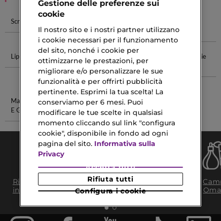
Gestione delle preferenze sui
cookie
Scrub Viso
Scrub Labbra
Ritual Scrub
Clinique
Il nostro sito e i nostri partner utilizzano
Profumi
i cookie necessari per il funzionamento
del sito, nonché i cookie per
Lip Scrubbing
Rossetto Dior
Crema Viso
Anti Macchie
ottimizzarne le prestazioni, per
Addict
Pelle Con
Corpo
migliorare e/o personalizzare le sue
Imperfezioni
funzionalità e per offrirti pubblicità
pertinente. Esprimi la tua scelta! La
Matita Labbra
Eyeliner
conserviamo per 6 mesi. Puoi
E Gloss
Resistente
modificare le tue scelte in qualsiasi
momento cliccando sul link "configura
cookie", disponibile in fondo ad ogni
pagina del sito.
Informativa sulla
Privacy
Accetta tutti
Consegna Gratuita
Rifiuta tutti
Ritiro in negozio
Camp
da 35€​ in 24/48H
in 2H
Oma
Configura i cookie