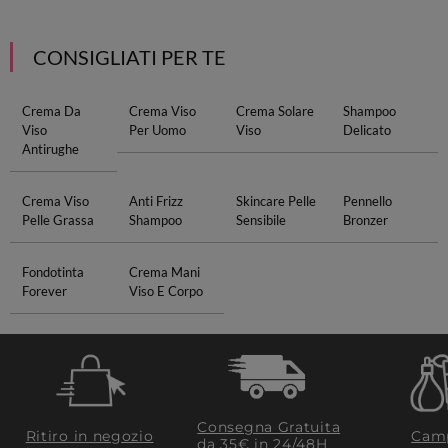
CONSIGLIATI PER TE
Crema Da
Crema Viso
Crema Solare
Shampoo
Viso
Per Uomo
Viso
Delicato
Antirughe
Crema Viso
Anti Frizz
Skincare Pelle
Pennello
Pelle Grassa
Shampoo
Sensibile
Bronzer
Fondotinta
Crema Mani
Forever
Viso E Corpo
Consegna Gratuita
Ritiro in negozio
Camp
da 35€​ in 24/48H