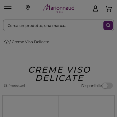
Ordina per
Filtra
Creme Viso Delicate
Make-up
Profumi
🎁 Idee
Corpo
Uomo
Marche
Capelli
Regalo
CREME VISO
DELICATE
Disponibile
35 Prodotto/i