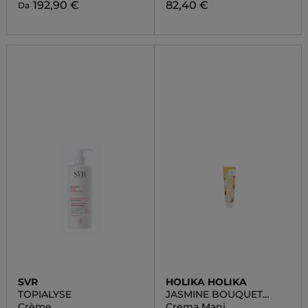
192,90 €
82,40 €
Da
SVR
HOLIKA HOLIKA
TOPIALYSE
JASMINE BOUQUET
HAND CREAM
Crème
Crema Mani