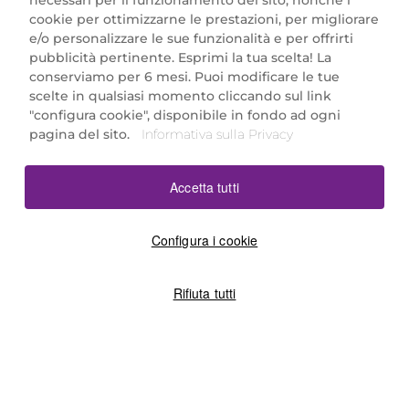
necessari per il funzionamento del sito, nonché i
cookie per ottimizzarne le prestazioni, per migliorare
e/o personalizzare le sue funzionalità e per offrirti
Marionnaud Parfumeries Italia S.r.l.
pubblicità pertinente. Esprimi la tua scelta! La
Largo Fiera Milano 5, 20017 Rho (MI)
conserviamo per 6 mesi. Puoi modificare le tue
REA Milano 1650024 con P.IVA 13425220152.
scelte in qualsiasi momento cliccando sul link
SCARICA LA NOSTRA APP
"configura cookie", disponibile in fondo ad ogni
pagina del sito.
Informativa sulla Privacy
Accetta tutti
Configura i cookie
Rifiuta tutti
©2026 Marionnaud
|
Sitemap