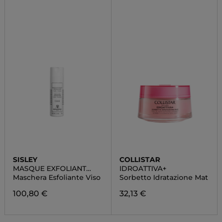
SISLEY
COLLISTAR
MASQUE EXFOLIANT
IDROATTIVA+
ENZYMATIQUE
Maschera Esfoliante Viso
Sorbetto Idratazione Mat
100,80 €
32,13 €