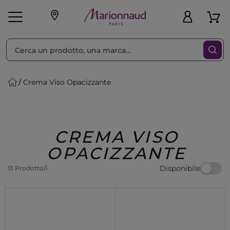
Ordina per
Filtra
Crema Viso Opacizzante
Make-up
Profumi
🎁 Idee
Corpo
Uomo
Marche
Capelli
Regalo
CREMA VISO
OPACIZZANTE
Disponibile
13 Prodotto/i