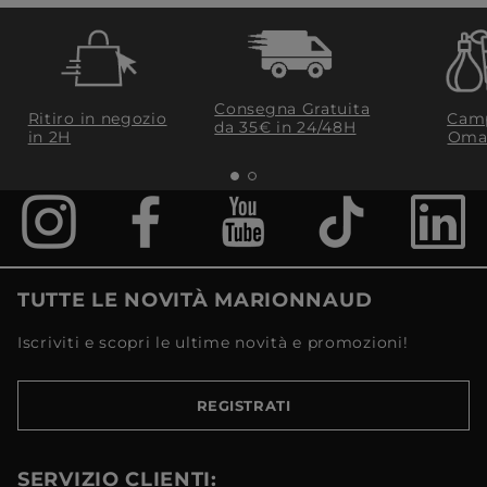
Consegna Gratuita
Ritiro in negozio
Camp
da 35€​ in 24/48H
in 2H
Oma
TUTTE LE NOVITÀ MARIONNAUD
Iscriviti e scopri le ultime novità e promozioni!
REGISTRATI
SERVIZIO CLIENTI: