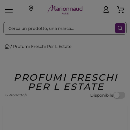
Ordina per
Filtra
Profumi Freschi Per L Estate
Make-up
Profumi
🎁 Idee
Corpo
Uomo
Marche
Capelli
Regalo
PROFUMI FRESCHI
PER L ESTATE
Disponibile
16 Prodotto/i