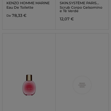
KENZO HOMME MARINE
SKIN.SYSTÈME PARIS
BATH & BODY
Eau De Toilette
Scrub Corpo Gelsomino
e Tè Verde
78,33 €
Da
12,07 €