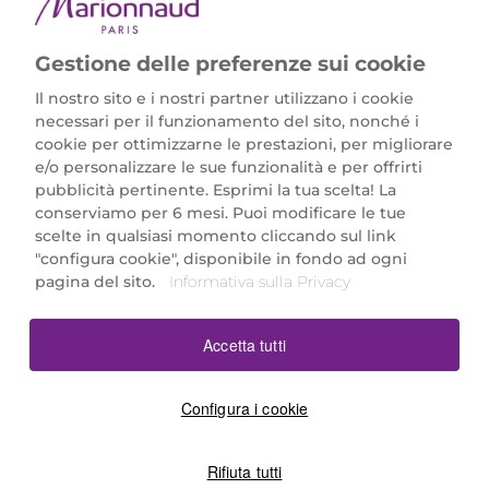
Gestione delle preferenze sui cookie
Il nostro sito e i nostri partner utilizzano i cookie
necessari per il funzionamento del sito, nonché i
cookie per ottimizzarne le prestazioni, per migliorare
e/o personalizzare le sue funzionalità e per offrirti
Marionnaud Parfumeries Italia S.r.l.
pubblicità pertinente. Esprimi la tua scelta! La
Largo Fiera Milano 5, 20017 Rho (MI)
conserviamo per 6 mesi. Puoi modificare le tue
REA Milano 1650024 con P.IVA 13425220152.
scelte in qualsiasi momento cliccando sul link
SCARICA LA NOSTRA APP
"configura cookie", disponibile in fondo ad ogni
pagina del sito.
Informativa sulla Privacy
Accetta tutti
Configura i cookie
Rifiuta tutti
©2026 Marionnaud