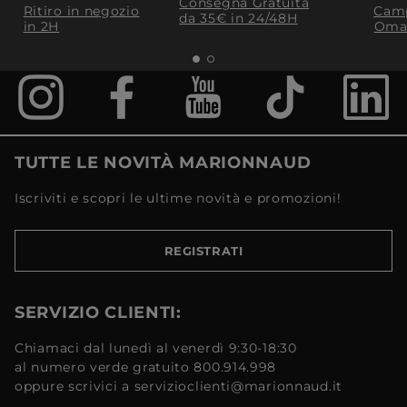
Consegna Gratuita
Ritiro in negozio
Camp
da 35€​ in 24/48H
in 2H
Oma
TUTTE LE NOVITÀ MARIONNAUD
Iscriviti e scopri le ultime novità e promozioni!
REGISTRATI
SERVIZIO CLIENTI:
Chiamaci dal lunedì al venerdì 9:30-18:30
al numero verde gratuito 800.914.998
oppure scrivici a servizioclienti@marionnaud.it