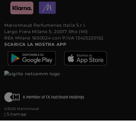
Marionnaud Parfumeries Italia S.r.l.
Largo Fiera Milano 5, 20017 Rho (MI)
REA Milano 1650024 con P.IVA 13425220152.
SCARICA LA NOSTRA APP
©2026 Marionnaud
|
Sitemap