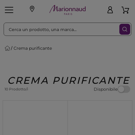
Ordina per
Filtra
Crema purificante
Make-up
Profumi
🎁 Idee
Corpo
Uomo
Marche
Capelli
Regalo
CREMA PURIFICANTE
Disponibile
10 Prodotto/i