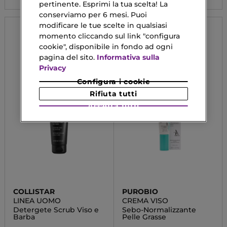
pertinente. Esprimi la tua scelta! La
conserviamo per 6 mesi. Puoi
modificare le tue scelte in qualsiasi
momento cliccando sul link "configura
cookie", disponibile in fondo ad ogni
pagina del sito.
Informativa sulla
Privacy
Configura i cookie
Rifiuta tutti
Accetta tutti
COLLISTAR
PUROBIO
LINEA UOMO
CREMA VISO
Detergete Scrub Viso e
Sebo-Normalizzante
Barba
Pelle Grasse