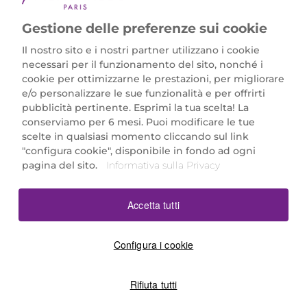
Gestione delle preferenze sui cookie
Il nostro sito e i nostri partner utilizzano i cookie
necessari per il funzionamento del sito, nonché i
cookie per ottimizzarne le prestazioni, per migliorare
e/o personalizzare le sue funzionalità e per offrirti
Marionnaud Parfumeries Italia S.r.l.
pubblicità pertinente. Esprimi la tua scelta! La
Largo Fiera Milano 5, 20017 Rho (MI)
conserviamo per 6 mesi. Puoi modificare le tue
REA Milano 1650024 con P.IVA 13425220152.
scelte in qualsiasi momento cliccando sul link
SCARICA LA NOSTRA APP
"configura cookie", disponibile in fondo ad ogni
pagina del sito.
Informativa sulla Privacy
Accetta tutti
Configura i cookie
Rifiuta tutti
©2026 Marionnaud
|
Sitemap