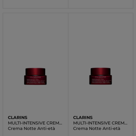
CLARINS
CLARINS
MULTI-INTENSIVE CREMA
MULTI-INTENSIVE CREMA
ANTIETÀ NOTTE TUTTI I
ANTIETÀ NOTTE PELLE
Crema Notte Anti-età
Crema Notte Anti-età
TIPI DI PELLE
SECCA