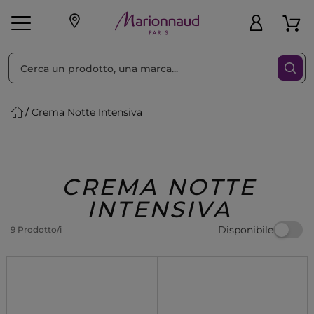
Ordina per
Filtra
Crema Notte Intensiva
Make-up
Profumi
🎁 Idee
Corpo
Uomo
Marche
Capelli
Regalo
CREMA NOTTE
INTENSIVA
Disponibile
9 Prodotto/i