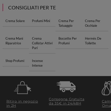
CONSIGLIATI PER TE
Crema Solare
Profumi Mini
Crema Per
Crema Per
Tatuaggio
Occhiaie
Crema Mani
Crema
Boccette Per
Hermès De
Riparatrice
Collistar Attivi
Profumi
Toilette
Puri
Shop Profumi
Incense
Intense
Consegna Gratuita
Ritiro in negozio
Camp
da 35€​ in 24/48H
in 2H
Oma