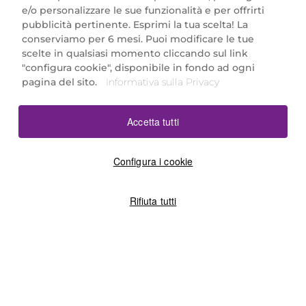
e/o personalizzare le sue funzionalità e per offrirti
Marionnaud Parfumeries Italia S.r.l.
pubblicità pertinente. Esprimi la tua scelta! La
Largo Fiera Milano 5, 20017 Rho (MI)
conserviamo per 6 mesi. Puoi modificare le tue
REA Milano 1650024 con P.IVA 13425220152.
scelte in qualsiasi momento cliccando sul link
SCARICA LA NOSTRA APP
"configura cookie", disponibile in fondo ad ogni
pagina del sito.
Informativa sulla Privacy
Accetta tutti
Configura i cookie
Rifiuta tutti
©2026 Marionnaud
|
Sitemap