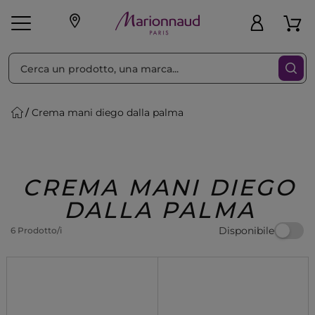
Ordina per
Filtra
Crema mani diego dalla palma
Make-up
Profumi
🎁 Idee
Corpo
Uomo
Marche
Capelli
Regalo
CREMA MANI DIEGO
DALLA PALMA
Disponibile
6 Prodotto/i