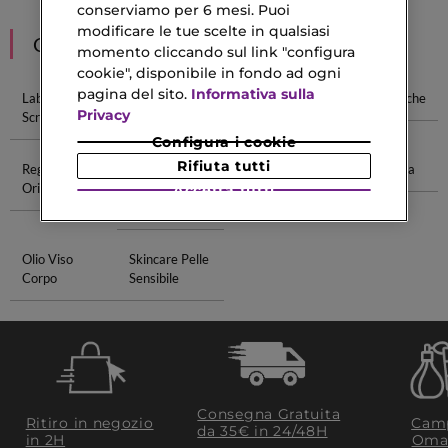
conserviamo per 6 mesi. Puoi
modificare le tue scelte in qualsiasi
CONSIGLIATI PER TE
momento cliccando sul link "configura
cookie", disponibile in fondo ad ogni
pagina del sito.
Informativa sulla
Labbra
Scrub Labbra
Cura Pelle
Labbra Secche
Privacy
Screpolate
Configura i cookie
Rifiuta tutti
Regali Per Lui
Matite
Mascara E
Pelle Irritata
Originali
Essence Per
Eyeliner
Accetta tutti
Labbra
Olio Viso
Skincare Pelle
Corpo
Sensibile
Consegna Gratuita
Ritiro in negozio
Camp
da 35€​ in 24/48H
in 2H
Oma