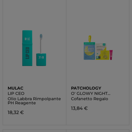
MULAC
PATCHOLOGY
LIP CEO
O' GLOWY NIGHT
ILLUMINATING PARTY
Olio Labbra Rimpolpante
Cofanetto Regalo
PH Reagente
13,84 €
18,32 €