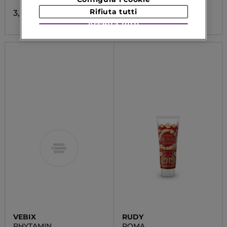
Rifiuta tutti
3,84 €
16,20 €
Accetta tutti
VEBIX
RUDY
PHYTAMIN
ROMA