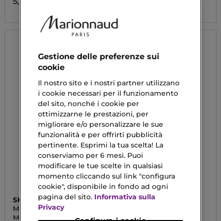
5,50 €
5,11 €
Gestione delle preferenze sui
cookie
Il nostro sito e i nostri partner utilizzano
i cookie necessari per il funzionamento
del sito, nonché i cookie per
ottimizzarne le prestazioni, per
migliorare e/o personalizzare le sue
funzionalità e per offrirti pubblicità
pertinente. Esprimi la tua scelta! La
conserviamo per 6 mesi. Puoi
modificare le tue scelte in qualsiasi
momento cliccando sul link "configura
cookie", disponibile in fondo ad ogni
pagina del sito.
Informativa sulla
SKIN SUPER GOOD
APIVITA
Privacy
MERMAID BEAUTY
REFRESHING FIG
Mousse Corpo
Latte Corpo Idratante
Configura i cookie