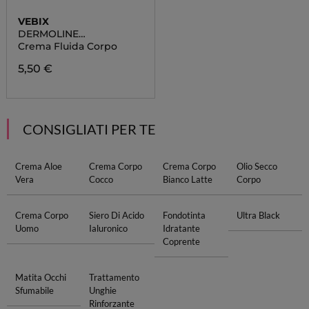
VEBIX
DERMOLINE
ENERGIZZANTE
Crema Fluida Corpo
5,50 €
CONSIGLIATI PER TE
Crema Aloe
Crema Corpo
Crema Corpo
Olio Secco
Vera
Cocco
Bianco Latte
Corpo
Crema Corpo
Siero Di Acido
Fondotinta
Ultra Black
Uomo
Ialuronico
Idratante
Coprente
Matita Occhi
Trattamento
Sfumabile
Unghie
Rinforzante