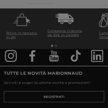
Consegna Gratuita
Ritiro in negozio
Camp
da 35€​ in 24/48H
in 2H
Oma
TUTTE LE NOVITÀ MARIONNAUD
Iscriviti e scopri le ultime novità e promozioni!
REGISTRATI