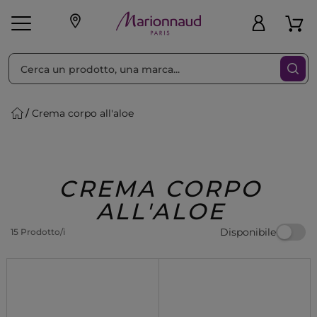
Ordina per
Filtra
Crema corpo all'aloe
Make-up
Profumi
🎁 Idee
Corpo
Uomo
Marche
Capelli
Regalo
CREMA CORPO
ALL'ALOE
Disponibile
15 Prodotto/i