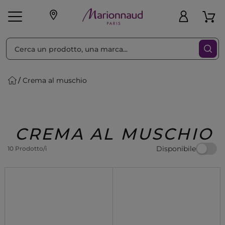
Ordina per
Filtra
Crema al muschio
Make-up
Profumi
🎁 Idee
Corpo
Uomo
Marche
Capelli
Regalo
CREMA AL MUSCHIO
Disponibile
10 Prodotto/i