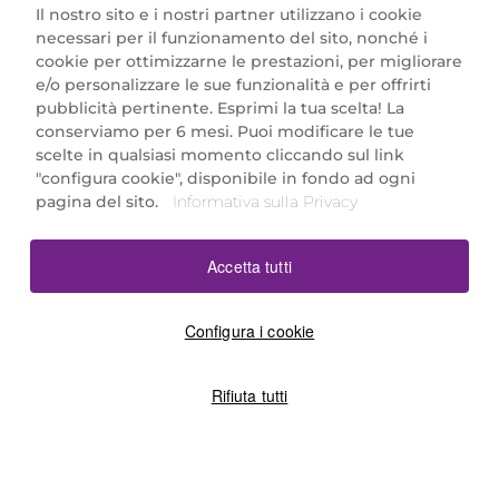
Il nostro sito e i nostri partner utilizzano i cookie
necessari per il funzionamento del sito, nonché i
cookie per ottimizzarne le prestazioni, per migliorare
e/o personalizzare le sue funzionalità e per offrirti
Marionnaud Parfumeries Italia S.r.l.
pubblicità pertinente. Esprimi la tua scelta! La
Largo Fiera Milano 5, 20017 Rho (MI)
conserviamo per 6 mesi. Puoi modificare le tue
REA Milano 1650024 con P.IVA 13425220152.
scelte in qualsiasi momento cliccando sul link
SCARICA LA NOSTRA APP
"configura cookie", disponibile in fondo ad ogni
pagina del sito.
Informativa sulla Privacy
Accetta tutti
Configura i cookie
Rifiuta tutti
©2026 Marionnaud
|
Sitemap