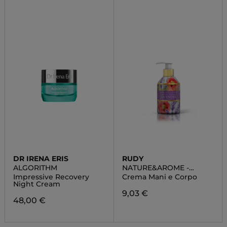
DR IRENA ERIS
RUDY
ALGORITHM
NATURE&AROME -
LAVANDA
Impressive Recovery
Crema Mani e Corpo
Night Cream
9,03 €
48,00 €