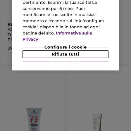
pertinente. Esprimi la tua scelta! La
conserviamo per 6 mesi. Puoi
modificare le tue scelte in qualsiasi
momento cliccando sul link "configura
REDKEN
PHYTORELAX
cookie", disponibile in fondo ad ogni
ACID COLOR GLOSS
KERATIN NO-YELLOW
pagina del sito.
Informativa sulla
Trattamento Leave-In
Maschera Antigiallo
per Capelli Colorati
Privacy
9,90 €
Configura i cookie
29,60 €
Rifiuta tutti
Accetta tutti