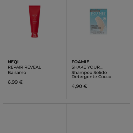
NEQI
FOAMIE
REPAIR REVEAL
SHAKE YOUR
COCONUTS
Balsamo
Shampoo Solido
Detergente Cocco
6,99 €
4,90 €