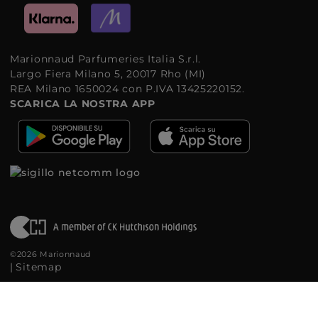
Marionnaud Parfumeries Italia S.r.l.
Largo Fiera Milano 5, 20017 Rho (MI)
REA Milano 1650024 con P.IVA 13425220152.
SCARICA LA NOSTRA APP
©2026 Marionnaud
|
Sitemap