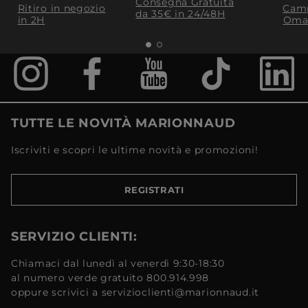
Consegna Gratuita
Ritiro in negozio
Camp
da 35€​ in 24/48H
in 2H
Oma
TUTTE LE NOVITÀ MARIONNAUD
Iscriviti e scopri le ultime novità e promozioni!
REGISTRATI
SERVIZIO CLIENTI:
Chiamaci dal lunedì al venerdì 9:30-18:30
al numero verde gratuito 800.914.998
oppure scrivici a servizioclienti@marionnaud.it