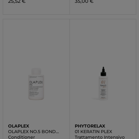
25,52 €
35,00 €
OLAPLEX
PHYTORELAX
OLAPLEX NO.5 BOND
01 KERATIN PLEX
MAINTENANCE™
Conditioner
Trattamento Intensivo