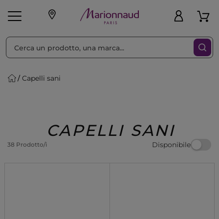
Ordina per
Filtra
Capelli sani
Make-up
Profumi
🎁 Idee
Corpo
Uomo
Marche
Capelli
Regalo
CAPELLI SANI
Disponibile
38 Prodotto/i