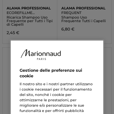
ALAMA PROFESSIONAL
ALAMA PROFESSIONAL
ECOREFILLME
FREQUENT
FREQUENT
Ricarica Shampoo Uso
Shampoo Uso
Frequente per Tutti i Tipi
Frequente Tutti i Capelli
di Capelli
6,80 €
2,45 €
Gestione delle preferenze sui
cookie
Il nostro sito e i nostri partner utilizzano
i cookie necessari per il funzionamento
del sito, nonché i cookie per
ottimizzarne le prestazioni, per
migliorare e/o personalizzare le sue
funzionalità e per offrirti pubblicità