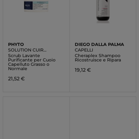
PHYTO
DIEGO DALLA PALMA
SOLUTION CUIR
CAPELLI
CHEVELU
Scrub Lavante
Cheraplex Shampoo
Purificante per Cuoio
Ricostruisce e Ripara
Capelluto Grasso o
Normale
19,12 €
21,52 €