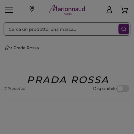
Ordina per
Filtra
Prada Rossa
Make-up
Profumi
🎁 Idee
Corpo
Uomo
Marche
Capelli
Regalo
PRADA ROSSA
Disponibile
7 Prodotto/i