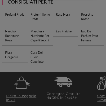
CONSIGLIATI PER TE
Profumi Prada
Profumi Uomo
Rosa Nera
Rossetto
Prada
Rosso
Narciso
Maschera
Eau Fraîche
Eau De
Rodriguez
Nutriente Per
Parfum Pour
Rosa
Capelli Secchi
Femme
Flora
Cura Del
Gorgeous
Cuoio
Capelluto
Consegna Gratuita
Ritiro in negozio
Camp
da 35€​ in 24/48H
in 2H
Oma