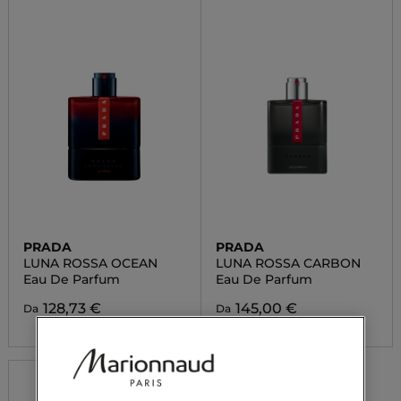
PRADA
PRADA
LUNA ROSSA OCEAN
LUNA ROSSA CARBON
Eau De Parfum
Eau De Parfum
128,73 €
145,00 €
Da
Da