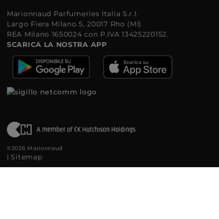
Marionnaud Parfumeries Italia S.r.l.
Largo Fiera Milano 5, 20017 Rho (MI)
REA Milano 1650024 con P.IVA 13425220152.
SCARICA LA NOSTRA APP
©2026 Marionnaud
|
Sitemap