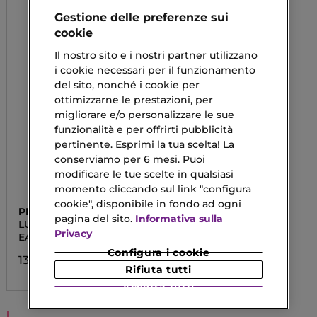
Gestione delle preferenze sui
cookie
Il nostro sito e i nostri partner utilizzano
i cookie necessari per il funzionamento
del sito, nonché i cookie per
ottimizzarne le prestazioni, per
migliorare e/o personalizzare le sue
funzionalità e per offrirti pubblicità
pertinente. Esprimi la tua scelta! La
conserviamo per 6 mesi. Puoi
modificare le tue scelte in qualsiasi
momento cliccando sul link "configura
cookie", disponibile in fondo ad ogni
PRADA
pagina del sito.
Informativa sulla
LUNA ROSSA
Privacy
EAU DE TOILETTE
Configura i cookie
139,90 €
Rifiuta tutti
Accetta tutti