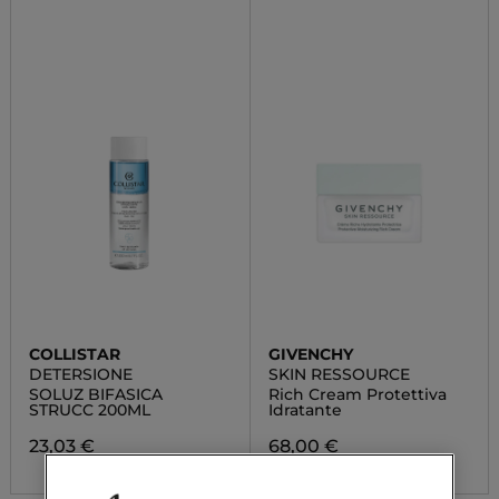
COLLISTAR
GIVENCHY
DETERSIONE
SKIN RESSOURCE
SOLUZ BIFASICA
Rich Cream Protettiva
STRUCC 200ML
Idratante
23,03 €
68,00 €