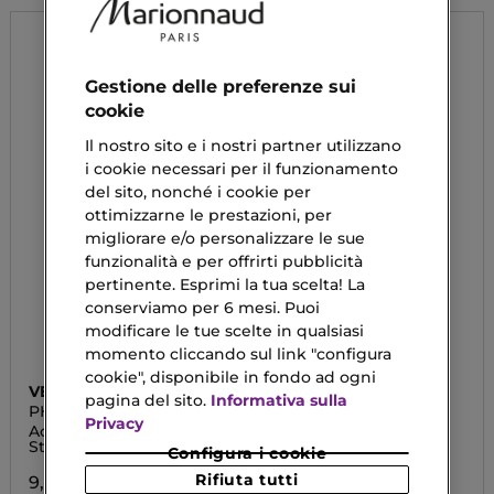
Gestione delle preferenze sui
cookie
Il nostro sito e i nostri partner utilizzano
i cookie necessari per il funzionamento
del sito, nonché i cookie per
ottimizzarne le prestazioni, per
migliorare e/o personalizzare le sue
funzionalità e per offrirti pubblicità
pertinente. Esprimi la tua scelta! La
conserviamo per 6 mesi. Puoi
modificare le tue scelte in qualsiasi
momento cliccando sul link "configura
cookie", disponibile in fondo ad ogni
VEBIX
MULAC
pagina del sito.
Informativa sulla
PHYTAMIN
LAC - OFF
Privacy
Acqua Micellare
Struccante Bifasico
Struccante Lenitiva
Configura i cookie
14,00 €
Rifiuta tutti
9,20 €