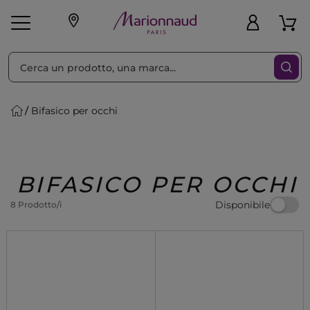
Ordina per
Filtra
Bifasico per occhi
Make-up
Profumi
🎁 Idee
Corpo
Uomo
Marche
Capelli
Regalo
BIFASICO PER OCCHI
Disponibile
8 Prodotto/i