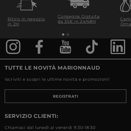
Consegna Gratuita
Ritiro in negozio
Camp
da 35€​ in 24/48H
in 2H
Oma
TUTTE LE NOVITÀ MARIONNAUD
Iscriviti e scopri le ultime novità e promozioni!
REGISTRATI
SERVIZIO CLIENTI:
Chiamaci dal lunedì al venerdì 9:30-18:30