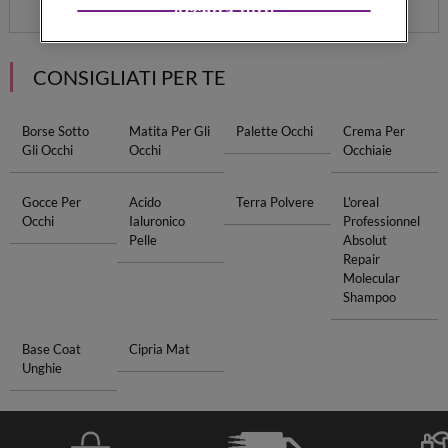
Accetta tutti
CONSIGLIATI PER TE
Borse Sotto
Matita Per Gli
Palette Occhi
Crema Per
Gli Occhi
Occhi
Occhiaie
Gocce Per
Acido
Terra Polvere
L'oreal
Occhi
Ialuronico
Professionnel
Pelle
Absolut
Repair
Molecular
Shampoo
Base Coat
Cipria Mat
Unghie