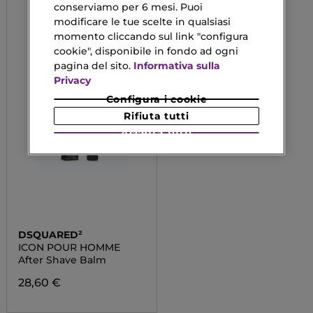
conserviamo per 6 mesi. Puoi
modificare le tue scelte in qualsiasi
momento cliccando sul link "configura
cookie", disponibile in fondo ad ogni
pagina del sito.
Informativa sulla
Privacy
Configura i cookie
Rifiuta tutti
Accetta tutti
DSQUARED²
ICON POUR HOMME
After Shave Balm
28,60 €