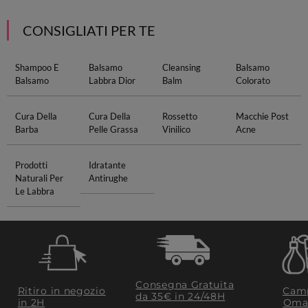
CONSIGLIATI PER TE
Shampoo E
Balsamo
Cleansing
Balsamo
Balsamo
Labbra Dior
Balm
Colorato
Cura Della
Cura Della
Rossetto
Macchie Post
Barba
Pelle Grassa
Vinilico
Acne
Prodotti
Idratante
Naturali Per
Antirughe
Le Labbra
Consegna Gratuita
Ritiro in negozio
Camp
da 35€​ in 24/48H
in 2H
Oma