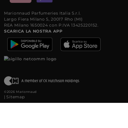
Marionnaud Parfumeries Italia S.r.l.
Largo Fiera Milano 5, 20017 Rho (MI)
REA Milano 1650024 con P.IVA 13425220152.
SCARICA LA NOSTRA APP
©2026 Marionnaud
|
Sitemap