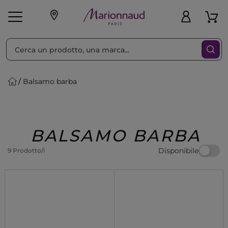
Ordina per
Filtra
Balsamo barba
Make-up
Profumi
🎁 Idee
Corpo
Uomo
Marche
Capelli
Regalo
BALSAMO BARBA
Disponibile
9 Prodotto/i