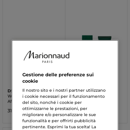
Gestione delle preferenze sui
cookie
Il nostro sito e i nostri partner utilizzano
DSQUARED²
DSQUARED²
WOOD DSQUARED2
GREEN WOOD
i cookie necessari per il funzionamento
HOMME
After Shave Balm
After Shave Balm
del sito, nonché i cookie per
ottimizzarne le prestazioni, per
31,78 €
34,23 €
migliorare e/o personalizzare le sue
funzionalità e per offrirti pubblicità
pertinente. Esprimi la tua scelta! La