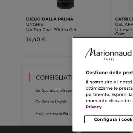
DIEGO DALLA PALMA
CATRIC
UNGHIE
GEL AFF
UV Top Coat Effetto Gel
Ultimat
Coat
14,40 €
4,49 €
Gestione delle pre
CONSIGLIATI PER TE
Il nostro sito e i nost
ottimizzarne le prestaz
Gel Sopracciglia Essence
Smalto
pertinente. Esprimi la
momento cliccando sul 
Gel Smalto Unghie
Crema 
Privacy
Profumi Freschi Per L Estate
Crema 
Configura i cook