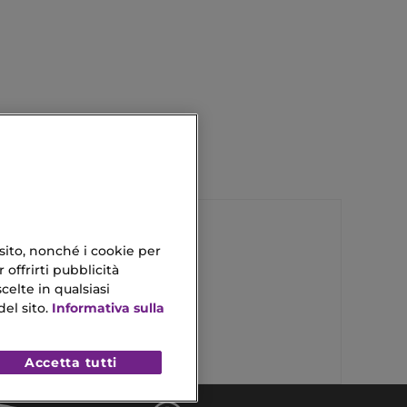
 sito, nonché i cookie per
 offrirti pubblicità
Cuticole Unghie
celte in qualsiasi
el sito.
Informativa sulla
Crema Viso Da Viaggio
Accetta tutti