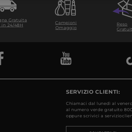
na Gratuita
Campioni
Reso
​ in 24/48H
Omaggio
Gratui
SERVIZIO CLIENTI:
Chiamaci dal lunedì al venerd
al numero verde gratuito 80
oppure scrivici a serviziocli