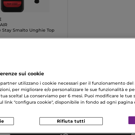
E
AIR
e Stay Smalto Unghie Top
ferenze sui cookie
ri partner utilizzano i cookie necessari per il funzionamento del
ioni, per migliorare e/o personalizzare le sue funzionalità e per
 Bianco
Colori Smalti
 tua scelta! La conserviamo per 6 mesi. Puoi modificare le tue s
link "configura cookie", disponibile in fondo ad ogni pagina d
Idratante Uomo
Collistar Cofanetto Viso
Viso Di Alta
ie
Rifiuta tutti