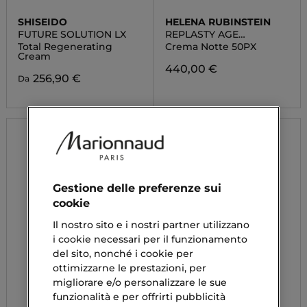
SHISEIDO
HELENA RUBINSTEIN
FUTURE SOLUTION LX
REPLASTY AGE
RECOVERY
Total Regenerating
Crema Notte 50PX
Cream
440,00 €
256,90 €
Da
Gestione delle preferenze sui
cookie
Il nostro sito e i nostri partner utilizzano
i cookie necessari per il funzionamento
del sito, nonché i cookie per
ottimizzarne le prestazioni, per
migliorare e/o personalizzare le sue
funzionalità e per offrirti pubblicità