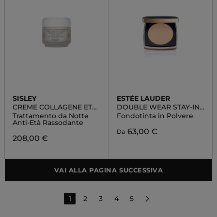
SISLEY
ESTÉE LAUDER
CREME COLLAGENE ET
DOUBLE WEAR STAY-IN-
MAUVE
PLACE MATTE POWDER
Trattamento da Notte
Fondotinta in Polvere
FOUNDATION SPF10
Anti-Età Rassodante
63,00 €
Da
208,00 €
VAI ALLA PAGINA SUCCESSIVA
1
2
3
4
5