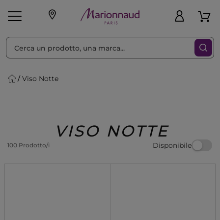
Ordina per
Filtra
Viso Notte
Make-up
Profumi
🎁 Idee
Corpo
Uomo
Marche
Capelli
Regalo
VISO NOTTE
Disponibile
100 Prodotto/i