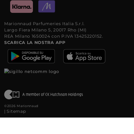
Marionnaud Parfumeries Italia S.r.l.
Largo Fiera Milano 5, 20017 Rho (MI)
REA Milano 1650024 con P.IVA 13425220152.
SCARICA LA NOSTRA APP
©2026 Marionnaud
|
Sitemap