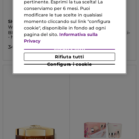
pertinente. Esprimi la tua scelta! La
conserviamo per 6 mesi. Puoi
modificare le tue scelte in qualsiasi
momento cliccando sul link "configura
SHISEIDO
SISLEY
WASO
SUPREMŸA LA NUIT
cookie", disponibile in fondo ad ogni
BEAUTY SLEEPING MASK
Le Grand Soin Yeux Anti-
pagina del sito.
Informativa sulla
- Maschera notte
Age
Privacy
34,93 €
209,60 €
Da
Accetta tutti
Rifiuta tutti
Configura i cookie