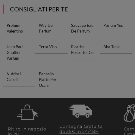
CONSIGLIATI PER TE
Profumi
Way De
Sauvage Eau
Parfum You
Valentino
Parfum
De Parfum
Jean Paul
Terra Viso
Ricarica
Aha Tonic
Gaultier
Rossetto Dior
Parfum
Nutrire I
Pennello
Capelli
Piatto Per
Occhi
Consegna Gratuita
Ritiro in negozio
Camp
da 35€​ in 24/48H
in 2H
Oma