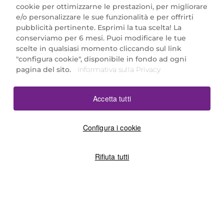
cookie per ottimizzarne le prestazioni, per migliorare
e/o personalizzare le sue funzionalità e per offrirti
Marionnaud Parfumeries Italia S.r.l.
pubblicità pertinente. Esprimi la tua scelta! La
Largo Fiera Milano 5, 20017 Rho (MI)
conserviamo per 6 mesi. Puoi modificare le tue
REA Milano 1650024 con P.IVA 13425220152.
scelte in qualsiasi momento cliccando sul link
SCARICA LA NOSTRA APP
"configura cookie", disponibile in fondo ad ogni
pagina del sito.
Informativa sulla Privacy
Accetta tutti
Configura i cookie
Rifiuta tutti
©2026 Marionnaud
|
Sitemap