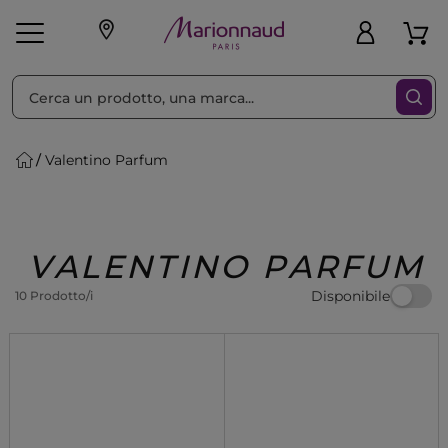
Ordina per
Filtra
Valentino Parfum
Make-up
Profumi
🎁 Idee
Corpo
Uomo
Marche
Capelli
Regalo
VALENTINO PARFUM
Disponibile
10 Prodotto/i