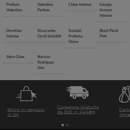
Profumi
Valentino
Chloe Intense
Giorgio
Valentino
Parfum
Armani
Intense
Devotion
Struccante
Scandal
Blush Petal
Intense
Occhi Sensibili
Profumo
Pink
Uomo
Siero Glow
Narciso
Rodriguez
Him
Consegna Gratuita
Ritiro in negozio
Camp
da 35€​ in 24/48H
in 2H
Oma