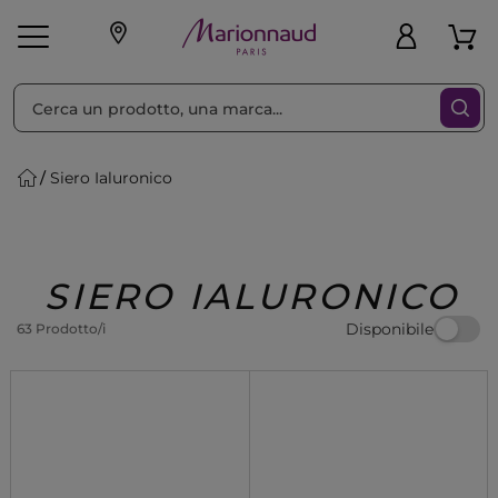
Ordina per
Filtra
Siero Ialuronico
Make-up
Profumi
🎁 Idee
Corpo
Uomo
Marche
Capelli
Regalo
SIERO IALURONICO
Disponibile
63 Prodotto/i