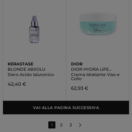
KERASTASE
DIOR
BLONDE ABSOLU
DIOR HYDRA LIFE
INTENSE SORBET CREME
Siero Acido Ialuronico
Crema Idratante Viso e
Collo
42,40 €
62,93 €
VAI ALLA PAGINA SUCCESSIVA
1
2
3