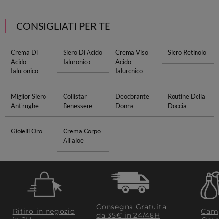
CONSIGLIATI PER TE
Crema Di
Siero Di Acido
Crema Viso
Siero Retinolo
Acido
Ialuronico
Acido
Ialuronico
Ialuronico
Miglior Siero
Collistar
Deodorante
Routine Della
Antirughe
Benessere
Donna
Doccia
Gioielli Oro
Crema Corpo
All'aloe
Consegna Gratuita
Ritiro in negozio
Camp
da 35€​ in 24/48H