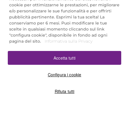
cookie per ottimizzarne le prestazioni, per migliorare
e/o personalizzare le sue funzionalità e per offrirti
Marionnaud Parfumeries Italia S.r.l.
pubblicità pertinente. Esprimi la tua scelta! La
Largo Fiera Milano 5, 20017 Rho (MI)
conserviamo per 6 mesi. Puoi modificare le tue
REA Milano 1650024 con P.IVA 13425220152.
scelte in qualsiasi momento cliccando sul link
SCARICA LA NOSTRA APP
"configura cookie", disponibile in fondo ad ogni
pagina del sito.
Informativa sulla Privacy
Accetta tutti
Configura i cookie
Rifiuta tutti
©2026 Marionnaud
|
Sitemap