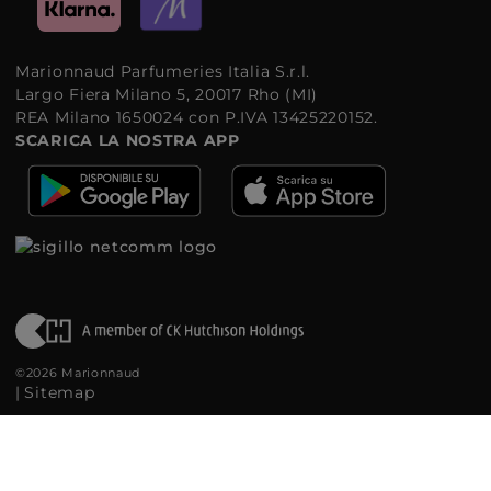
Marionnaud Parfumeries Italia S.r.l.
Largo Fiera Milano 5, 20017 Rho (MI)
REA Milano 1650024 con P.IVA 13425220152.
SCARICA LA NOSTRA APP
©2026 Marionnaud
|
Sitemap