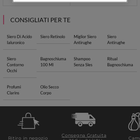
CONSIGLIATI PER TE
Siero Di Acido
Siero Retinolo
Miglior Siero
Siero
Ialuronico
Antirughe
Antirughe
Siero
Bagnoschiuma
Shampoo
Ritual
Contorno
100 Ml
Senza Sles
Bagnoschiuma
Occhi
Profumi
Olio Secco
Clarins
Corpo
Consegna Gratuita
Ritiro in negozio
Camp