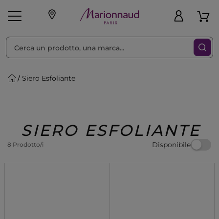
Ordina per
Filtra
Siero Esfoliante
Make-up
Profumi
🎁 Idee
Corpo
Uomo
Marche
Capelli
Regalo
SIERO ESFOLIANTE
Disponibile
8 Prodotto/i