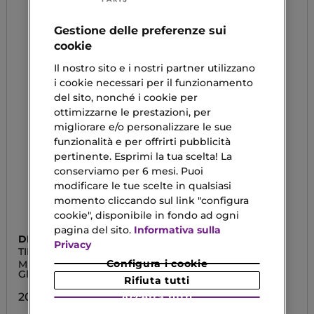
Gestione delle preferenze sui
cookie
Il nostro sito e i nostri partner utilizzano
i cookie necessari per il funzionamento
del sito, nonché i cookie per
ottimizzarne le prestazioni, per
migliorare e/o personalizzare le sue
funzionalità e per offrirti pubblicità
pertinente. Esprimi la tua scelta! La
conserviamo per 6 mesi. Puoi
modificare le tue scelte in qualsiasi
momento cliccando sul link "configura
cookie", disponibile in fondo ad ogni
pagina del sito.
Informativa sulla
DIEGO DALLA PALMA
MULAC
Privacy
TIME CONTROL
JUICY POP
Configura i cookie
Micro-Peeling Anti Età
Siero Esfoliante
Globale
Rifiuta tutti
28,50 €
20,00 €
Accetta tutti