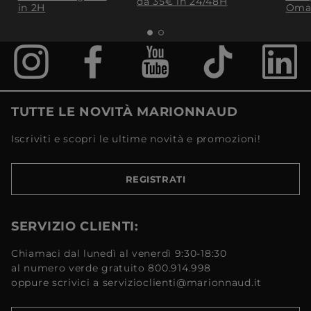
da 35€​ in 24/48H
in 2H
Oma
TUTTE LE NOVITÀ MARIONNAUD
Iscriviti e scopri le ultime novità e promozioni!
REGISTRATI
SERVIZIO CLIENTI:
Chiamaci dal lunedì al venerdì 9:30-18:30
al numero verde gratuito 800.914.998
oppure scrivici a servizioclienti@marionnaud.it