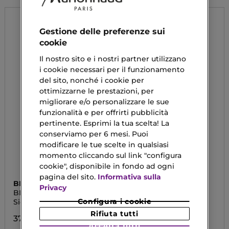
Gestione delle preferenze sui
cookie
Il nostro sito e i nostri partner utilizzano
i cookie necessari per il funzionamento
del sito, nonché i cookie per
ottimizzarne le prestazioni, per
migliorare e/o personalizzare le sue
funzionalità e per offrirti pubblicità
pertinente. Esprimi la tua scelta! La
conserviamo per 6 mesi. Puoi
modificare le tue scelte in qualsiasi
momento cliccando sul link "configura
cookie", disponibile in fondo ad ogni
pagina del sito.
Informativa sulla
BIOTHERM
DIEGO DALLA PALMA
Privacy
BIOCORPS SERUM
TIME CONTROL
Configura i cookie
Siero Corpo
TRATTAMENTO MANI
ANTI ETA' GLOBALE
Rifiuta tutti
37,63 €
20,00 €
Accetta tutti