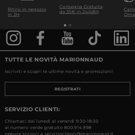
Consegna Gratuita
Ritiro in negozio
Camp
da 35€​ in 24/48H
in 2H
Oma
TUTTE LE NOVITÀ MARIONNAUD
Iscriviti e scopri le ultime novità e promozioni!
REGISTRATI
SERVIZIO CLIENTI:
Chiamaci dal lunedì al venerdì 9:30-18:30
al numero verde gratuito 800.914.998
oppure scrivici a servizioclienti@marionnaud.it