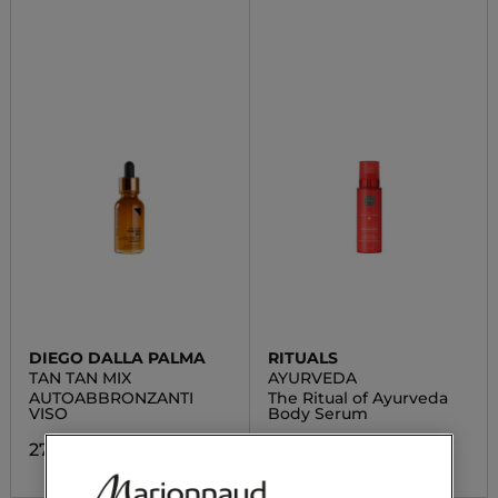
DIEGO DALLA PALMA
RITUALS
TAN TAN MIX
AYURVEDA
AUTOABBRONZANTI
The Ritual of Ayurveda
VISO
Body Serum
27,30 €
19,90 €