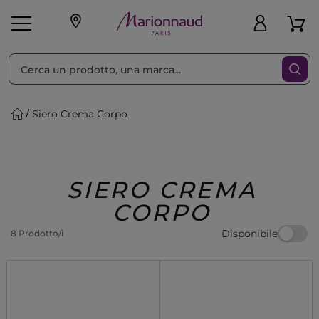
Ordina per
Filtra
Siero Crema Corpo
Make-up
Profumi
🎁 Idee
Corpo
Uomo
Marche
Capelli
Regalo
SIERO CREMA
CORPO
Disponibile
8 Prodotto/i