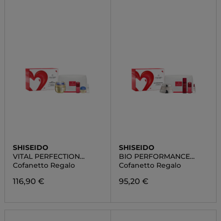
SHISEIDO
SHISEIDO
VITAL PERFECTION
BIO PERFORMANCE
SUPREME POUCH SET
POUCH SET
Cofanetto Regalo
Cofanetto Regalo
116,90 €
95,20 €