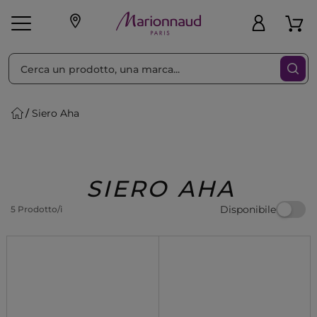
Ordina per
Filtra
Siero Aha
Make-up
Profumi
🎁 Idee
Corpo
Uomo
Marche
Capelli
Regalo
SIERO AHA
Disponibile
5 Prodotto/i