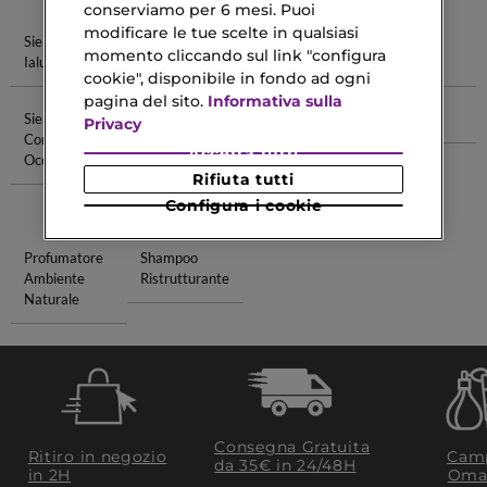
conserviamo per 6 mesi. Puoi
modificare le tue scelte in qualsiasi
Siero Di Acido
Siero Retinolo
Miglior Siero
Siero
momento cliccando sul link "configura
Ialuronico
Antirughe
Antirughe
cookie", disponibile in fondo ad ogni
pagina del sito.
Informativa sulla
Siero
Shampoo
Regalo Festa
Testa Dura
Privacy
Contorno
Rivitalizzante
Della Mamma
Accetta tutti
Occhi
Nature
Terra
Rifiuta tutti
Abbronzante
2026
Configura i cookie
Profumatore
Shampoo
Ambiente
Ristrutturante
Naturale
Consegna Gratuita
Ritiro in negozio
Camp
da 35€​ in 24/48H
in 2H
Oma