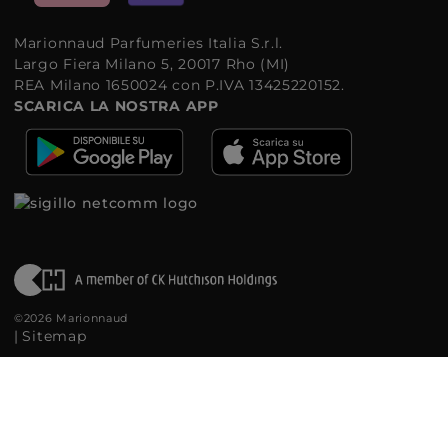
Marionnaud Parfumeries Italia S.r.l.
Largo Fiera Milano 5, 20017 Rho (MI)
REA Milano 1650024 con P.IVA 13425220152.
SCARICA LA NOSTRA APP
©2026 Marionnaud
|
Sitemap