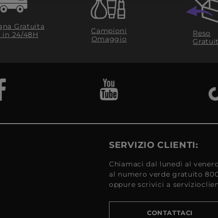
na Gratuita
Campioni
Reso
​ in 24/48H
Omaggio
Gratui
SERVIZIO CLIENTI:
Chiamaci dal lunedì al venerd
al numero verde gratuito 80
oppure scrivici a serviziocli
CONTATTACI