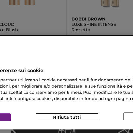
BOBBI BROWN
CLOUD
LUXE SHINE INTENSE
o e Blush
Rossetto
€
41,60 €
ferenze sui cookie
ri partner utilizzano i cookie necessari per il funzionamento del
ioni, per migliorare e/o personalizzare le sue funzionalità e per
ump
Lip Liner
 tua scelta! La conserviamo per 6 mesi. Puoi modificare le tue s
 Duo
Capelli Sani
link "configura cookie", disponibile in fondo ad ogni pagina d
o Occhi
Rifiuta tutti