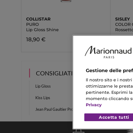
COLLISTAR
SISLEY
PURO
COLOR 
Lip Gloss Shine
Rossett
18,90 €
52,50 
Gestione delle pre
CONSIGLIATI PER TE
Il nostro sito e i nost
ottimizzarne le prestaz
Lip Gloss
Lip Pl
pertinente. Esprimi la
Kiss Lips
Crema
momento cliccando sul 
Privacy
Jean Paul Gaultier Profumo Donna
Pennell
Accetta tutti