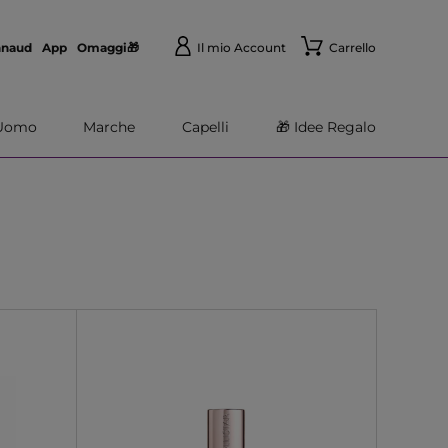
nnaud
App
Omaggi🎁
Il mio Account
Carrello
Uomo
Marche
Capelli
🎁 Idee Regalo