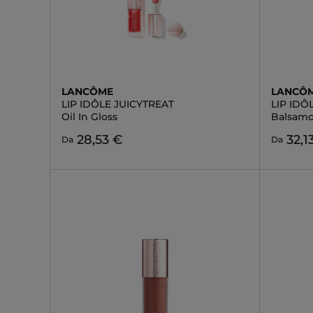
LANCÔME
LANCÔ
LIP IDÔLE JUICYTREAT
LIP ID
Oil In Gloss
Balsamo
28,53 €
32,1
Da
Da