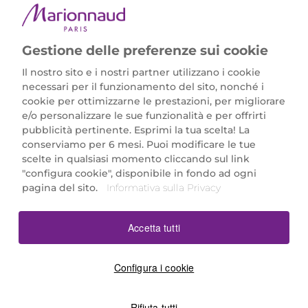
Gestione delle preferenze sui cookie
Il nostro sito e i nostri partner utilizzano i cookie
necessari per il funzionamento del sito, nonché i
cookie per ottimizzarne le prestazioni, per migliorare
e/o personalizzare le sue funzionalità e per offrirti
Marionnaud Parfumeries Italia S.r.l.
pubblicità pertinente. Esprimi la tua scelta! La
Largo Fiera Milano 5, 20017 Rho (MI)
conserviamo per 6 mesi. Puoi modificare le tue
REA Milano 1650024 con P.IVA 13425220152.
scelte in qualsiasi momento cliccando sul link
SCARICA LA NOSTRA APP
"configura cookie", disponibile in fondo ad ogni
pagina del sito.
Informativa sulla Privacy
Accetta tutti
Configura i cookie
Rifiuta tutti