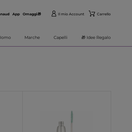
nnaud
App
Omaggi🎁
Il mio Account
Carrello
Uomo
Marche
Capelli
🎁 Idee Regalo