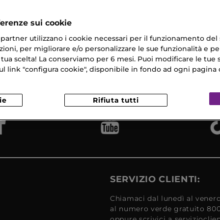
ferenze sui cookie
ri partner utilizzano i cookie necessari per il funzionamento del
ioni, per migliorare e/o personalizzare le sue funzionalità e per
 tua scelta! La conserviamo per 6 mesi. Puoi modificare le tue s
na Gratuita
Campioni
Reso
​ in 24/48H
link "configura cookie", disponibile in fondo ad ogni pagina d
Omaggio
Gratui
ie
Rifiuta tutti
SERVIZIO CLIENTI:
Chiamaci dal lunedì al venerd
al numero verde gratuito 80
oppure scrivici a serviziocli