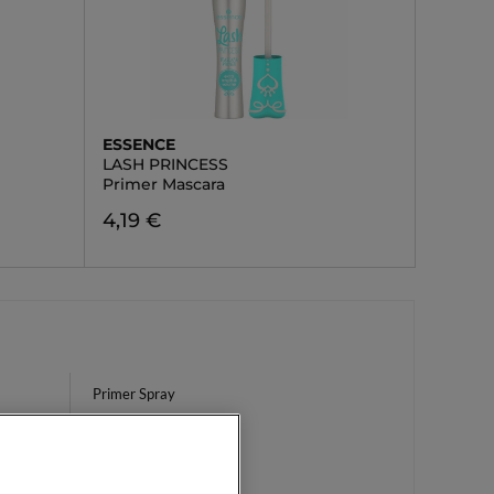
ESSENCE
LASH PRINCESS
Primer Mascara
4,19 €
Primer Spray
Maschera Viso Lenitiva