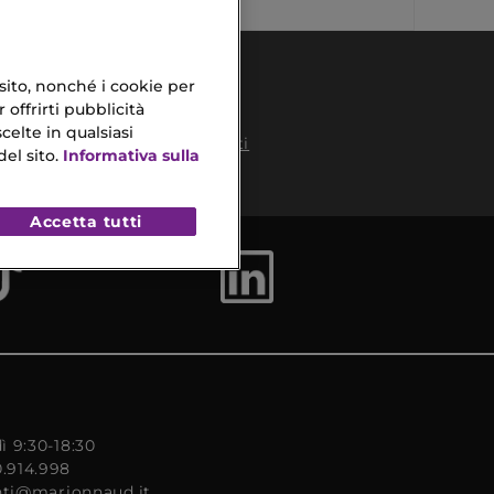
 sito, nonché i cookie per
 offrirti pubblicità
celte in qualsiasi
Pagamenti
el sito.
Informativa sulla
Sicuri
to
Accetta tutti
ì 9:30-18:30
0.914.998
enti@marionnaud.it