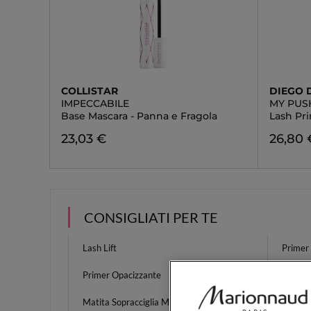
COLLISTAR
DIEGO 
IMPECCABILE
MY PUS
Base Mascara - Panna e Fragola
Lash Pr
23,03 €
26,80 
CONSIGLIATI PER TE
Lash Lift
Primer 
Primer Opacizzante
Rosset
Matita Sopracciglia Marrone
Kérast