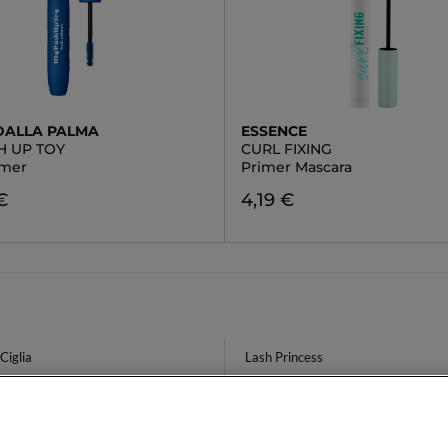
DALLA PALMA
ESSENCE
H UP TOY
CURL FIXING
imer
Primer Mascara
€
4,19 €
Ciglia
Lash Princess
to Puro
Balsamo Volumizzante Capelli
ase Shampoo 500ml