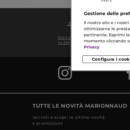
Gestione delle pre
Il nostro sito e i nost
ottimizzarne le prestaz
pertinente. Esprimi la
Conseg
Ritiro in negozio
da 35€
momento cliccando sul 
in 2H
Privacy
Configura i cook
TUTTE LE NOVITÀ MARIONNAUD
Iscriviti e scopri le ultime novità
e promozioni!