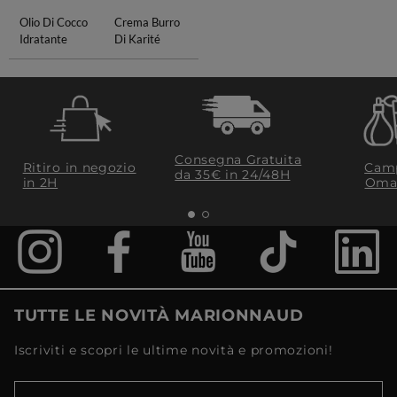
Olio Di Cocco
Crema Burro
Idratante
Di Karité
Consegna Gratuita
Ritiro in negozio
Camp
da 35€​ in 24/48H
in 2H
Oma
TUTTE LE NOVITÀ MARIONNAUD
Iscriviti e scopri le ultime novità e promozioni!