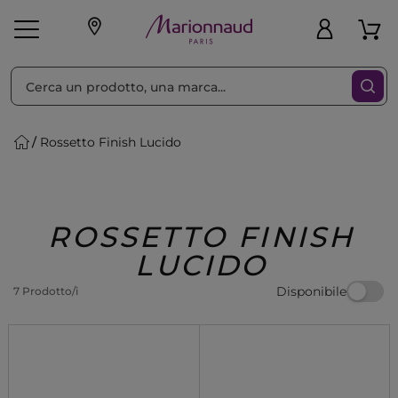
Ordina per
Filtra
Rossetto Finish Lucido
Make-up
Profumi
🎁 Idee
Corpo
Uomo
Marche
Capelli
Regalo
ROSSETTO FINISH
LUCIDO
Disponibile
7 Prodotto/i