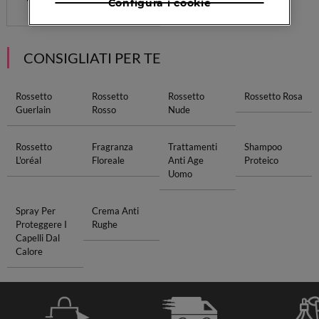
Configura i cookie
CONSIGLIATI PER TE
Rossetto
Rossetto
Rossetto
Rossetto Rosa
Guerlain
Rosso
Nude
Rossetto
Fragranza
Trattamenti
Shampoo
L'oréal
Floreale
Anti Age
Proteico
Uomo
Spray Per
Crema Anti
Proteggere I
Rughe
Capelli Dal
Calore