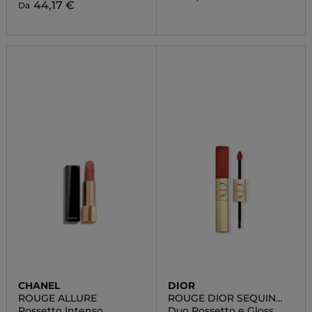
44,17 €
Da
CHANEL
DIOR
ROUGE ALLURE
ROUGE DIOR SEQUIN
LIQUID DUO - EDIZIONE
Rossetto Intenso
Duo Rossetto e Gloss