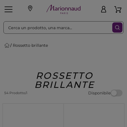
Ordina per
Filtra
Rossetto brillante
Make-up
Profumi
🎁 Idee
Corpo
Uomo
Marche
Capelli
Regalo
ROSSETTO
BRILLANTE
Disponibile
54 Prodotto/i