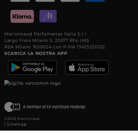
Marionnaud Parfumeries Italia S.r.l.
Largo Fiera Milano 5, 20017 Rho (MI)
REA Milano 1650024 con P.IVA 13425220152.
SCARICA LA NOSTRA APP
©2026 Marionnaud
|
Sitemap