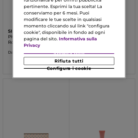
funzionalità e per offrirti pubblicità
pertinente. Esprimi la tua scelta! La
conserviamo per 6 mesi. Puoi
modificare le tue scelte in qualsiasi
momento cliccando sul link "configura
SISLEY
CHANEL
cookie", disponibile in fondo ad ogni
PHYTO-ROUGE VELVET
ROUGE ALLURE LAQUE
pagina del sito.
Informativa sulla
Rossetto Mat
IL ROSSETTO FLUIDO
Privacy
BRILLANTE TENUTA
ESTREMA
38,50 €
Da
Accetta tutti
41,23 €
Rifiuta tutti
Da
Configura i cookie