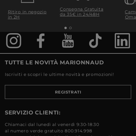
Consegna Gratuita
Ritiro in negozio
Camp
da 35€​ in 24/48H
in 2H
Oma
TUTTE LE NOVITÀ MARIONNAUD
Iscriviti e scopri le ultime novità e promozioni!
REGISTRATI
SERVIZIO CLIENTI:
Chiamaci dal lunedì al venerdì 9:30-18:30
al numero verde gratuito 800.914.998