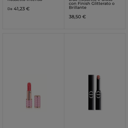
LIMITATA
con Finish Glitterato o
Brillante
41,23 €
Da
38,50 €