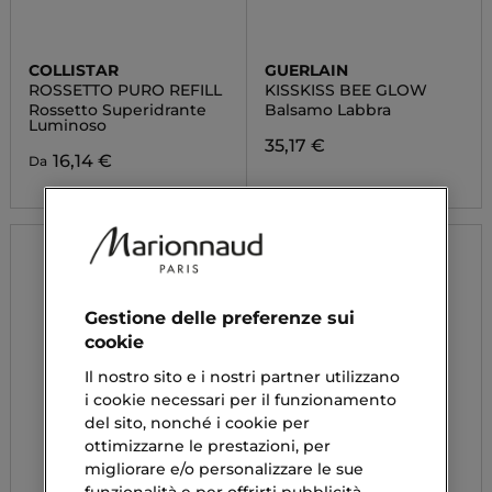
COLLISTAR
GUERLAIN
ROSSETTO PURO REFILL
KISSKISS BEE GLOW
Rossetto Superidrante
Balsamo Labbra
Luminoso
35,17 €
16,14 €
Da
Gestione delle preferenze sui
cookie
Il nostro sito e i nostri partner utilizzano
i cookie necessari per il funzionamento
del sito, nonché i cookie per
ottimizzarne le prestazioni, per
migliorare e/o personalizzare le sue