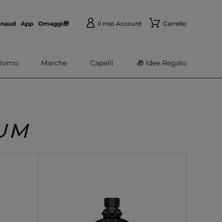
nnaud
App
Omaggi🎁
Il mio Account
Carrello
Uomo
Marche
Capelli
🎁 Idee Regalo
UM