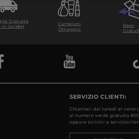
na Gratuita
Campioni
Reso
​ in 24/48H
Omaggio
Gratui
SERVIZIO CLIENTI:
Chiamaci dal lunedì al venerd
al numero verde gratuito 80
oppure scrivici a serviziocli