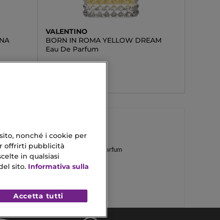
VALENTINO
NA
BORN IN ROMA YELLOW DREAM
Eau De Parfum
128,73 €
 sito, nonché i cookie per
 offrirti pubblicità
Acqua Di Gio Eau De Parfum
celte in qualsiasi
el sito.
Informativa sulla
Day All Year
Accetta tutti