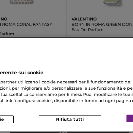
INO
VALENTINO
N ROMA CORAL FANTASY
BORN IN ROMA GREEN DON
Eau De Parfum
Parfum
95,90 €
Da
3 €
ferenze sui cookie
ri partner utilizzano i cookie necessari per il funzionamento del
ioni, per migliorare e/o personalizzare le sue funzionalità e per
ior Eau De Parfum
Profumi Donna Roma
 tua scelta! La conserviamo per 6 mesi. Puoi modificare le tue s
link "configura cookie", disponibile in fondo ad ogni pagina d
ti Naturali Shampoo
Ysl Finish
Viso Biotherm
ie
Rifiuta tutti