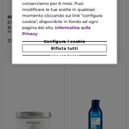
conserviamo per 6 mesi. Puoi
modificare le tue scelte in qualsiasi
momento cliccando sul link "configura
REDKEN
REDKEN
cookie", disponibile in fondo ad ogni
EXTREME
EXTREME
Balsamo Capelli
Shampoo
pagina del sito.
Informativa sulla
Indeboliti
Privacy
32,00 €
21,60 €
Configura i cookie
Rifiuta tutti
Accetta tutti