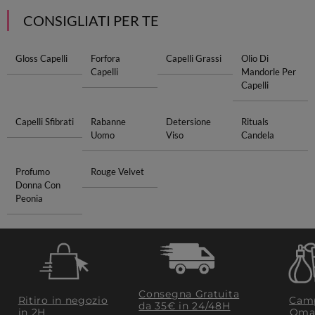
CONSIGLIATI PER TE
Gloss Capelli
Forfora
Capelli Grassi
Olio Di
Capelli
Mandorle Per
Capelli
Capelli Sfibrati
Rabanne
Detersione
Rituals
Uomo
Viso
Candela
Profumo
Rouge Velvet
Donna Con
Peonia
Consegna Gratuita
Ritiro in negozio
Camp
da 35€​ in 24/48H
in 2H
Oma