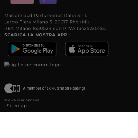
Marionnaud Parfumeries Italia S.r.l.
Largo Fiera Milano 5, 20017 Rho (MI)
REA Milano 1650024 con P.IVA 13425220152.
SCARICA LA NOSTRA APP
©2026 Marionnaud
|
Sitemap