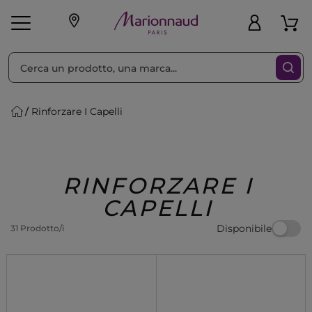
Ordina per
Filtra
Rinforzare I Capelli
Make-up
Profumi
🎁 Idee
Corpo
Uomo
Marche
Capelli
Regalo
RINFORZARE I
CAPELLI
Disponibile
31 Prodotto/i