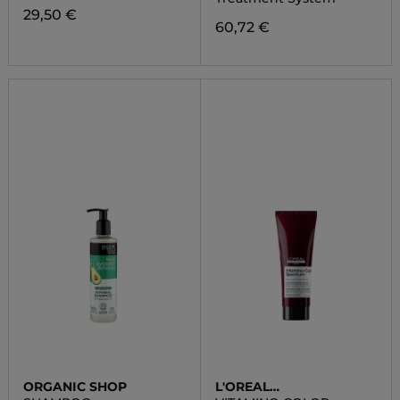
29,50 €
60,72 €
ORGANIC SHOP
L'OREAL
PROFESSIONNEL