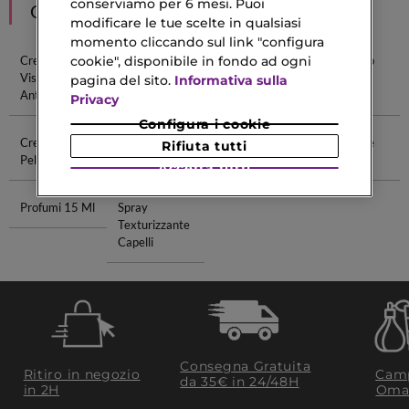
conserviamo per 6 mesi. Puoi
CONSIGLIATI PER TE
modificare le tue scelte in qualsiasi
momento cliccando sul link "configura
cookie", disponibile in fondo ad ogni
Crema Da
Crema Viso
Crema Solare
Crema Viso
Viso
Per Uomo
Viso
Acido
pagina del sito.
Informativa sulla
Antirughe
Ialuronico
Privacy
Configura i cookie
Crema Viso
Total Eye
Rossetto
Detergente
Rifiuta tutti
Pelle Grassa
Shiseido
Corpo
Accetta tutti
Profumi 15 Ml
Spray
Texturizzante
Capelli
Consegna Gratuita
Ritiro in negozio
Camp
da 35€​ in 24/48H
in 2H
Oma