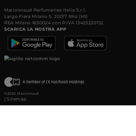
Marionnaud Parfumeries Italia S.r.l.
Largo Fiera Milano 5, 20017 Rho (MI)
REA Milano 1650024 con P.IVA 13425220152.
SCARICA LA NOSTRA APP
©2026 Marionnaud
|
Sitemap