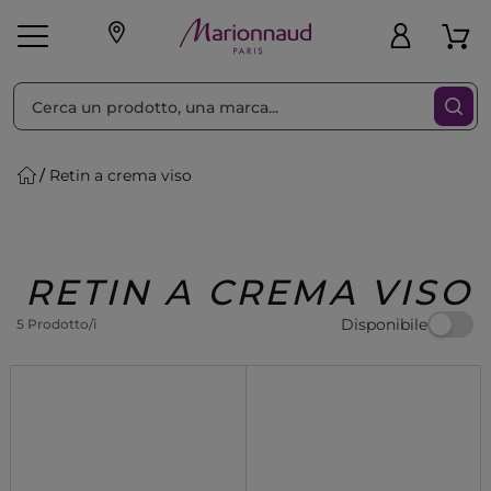
Ordina per
Filtra
Retin a crema viso
Make-up
Profumi
🎁 Idee
Corpo
Uomo
Marche
Capelli
Regalo
RETIN A CREMA VISO
Disponibile
5 Prodotto/i