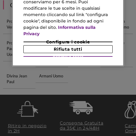
conserviamo per 6 mesi. Puoi
CONSIGLIATI PER TE
modificare le tue scelte in qualsiasi
momento cliccando sul link "configura
cookie", disponibile in fondo ad ogni
Profumi Uomo
Profumi Tom
Profumi Uomo
Calvin Klein
pagina del sito.
Informativa sulla
Versace
Ford Uomo
Prada
Profumi Uomo
Privacy
Configura i cookie
Profumi Jean
Matita
Matite Labbra
Detergente
Paul Gaultier
Automatica
Collistar
Viso Con
Rifiuta tutti
Uomo
Per
Acido
Accetta tutti
Sopracciglia
Ialuronico
Divina Jean
Armani Uomo
Paul
Consegna Gratuita
Ritiro in negozio
Camp
da 35€​ in 24/48H
in 2H
Oma