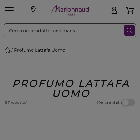
Ordina per
Filtra
Profumo Lattafa Uomo
Make-up
Profumi
🎁 Idee
Corpo
Uomo
Marche
Capelli
Regalo
PROFUMO LATTAFA
UOMO
Disponibile
6 Prodotto/i