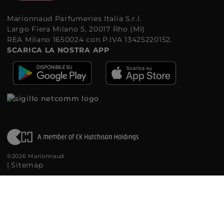
Marionnaud Parfumeries Italia S.r.l.
Largo Fiera Milano 5, 20017 Rho (MI)
REA Milano 1650024 con P.IVA 13425220152.
SCARICA LA NOSTRA APP
©2026 Marionnaud
|
Sitemap