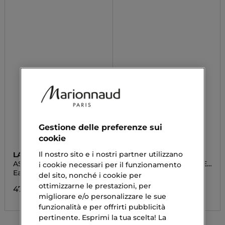
Gestione delle preferenze sui
cookie
Il nostro sito e i nostri partner utilizzano
LATTAFA
LATTAFA
ASAD BOURBON
BADÈ E AL OUD NOBLE
i cookie necessari per il funzionamento
BLUSH
Eau De Parfum
Eau De Parfum
del sito, nonché i cookie per
ottimizzarne le prestazioni, per
47,00 €
41,60 €
migliorare e/o personalizzare le sue
funzionalità e per offrirti pubblicità
pertinente. Esprimi la tua scelta! La