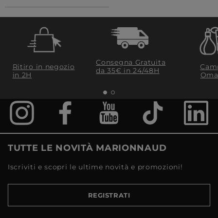
Consegna Gratuita
Ritiro in negozio
Camp
da 35€​ in 24/48H
in 2H
Oma
TUTTE LE NOVITÀ MARIONNAUD
Iscriviti e scopri le ultime novità e promozioni!
REGISTRATI