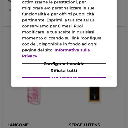
Eau De Parfum
Eau De Parfum
ottimizzarne le prestazioni, per
migliorare e/o personalizzare le sue
107,90 €
60,83 €
Da
funzionalità e per offrirti pubblicità
pertinente. Esprimi la tua scelta! La
conserviamo per 6 mesi. Puoi
modificare le tue scelte in qualsiasi
momento cliccando sul link "configura
cookie", disponibile in fondo ad ogni
pagina del sito.
Informativa sulla
Privacy
Configura i cookie
Rifiuta tutti
Accetta tutti
LANCÔME
SERGE LUTENS