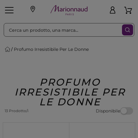
Ordina per
Filtra
Profumo Irresistibile Per Le Donne
Make-up
Profumi
🎁 Idee
Corpo
Uomo
Marche
Capelli
Regalo
PROFUMO
IRRESISTIBILE PER
LE DONNE
Disponibile
13 Prodotto/i