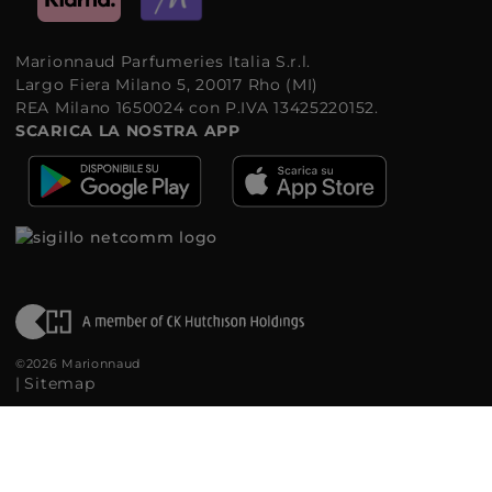
Marionnaud Parfumeries Italia S.r.l.
Largo Fiera Milano 5, 20017 Rho (MI)
REA Milano 1650024 con P.IVA 13425220152.
SCARICA LA NOSTRA APP
©2026 Marionnaud
|
Sitemap