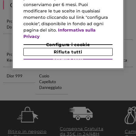
CONSIGLIATI PER TE
conserviamo per 6 mesi. Puoi
modificare le tue scelte in qualsiasi
momento cliccando sul link "configura
Profumi Dior
Dolce E
Profumi
Profumi
cookie", disponibile in fondo ad ogni
Donne
Gabbana
Donna Ysl
Donna
pagina del sito.
Informativa sulla
Profumi
Moschino
Privacy
Donna
Configura i cookie
Rifiuta tutti
Profumi
Firma
Crema Giorno
Idratante
Accetta tutti
Kenzo Donna
Olfattiva
Spf 50
Pelle Acneica
Dior 999
Cuoio
Capelluto
Danneggiato
Consegna Gratuita
Ritiro in negozio
Camp
da 35€​ in 24/48H