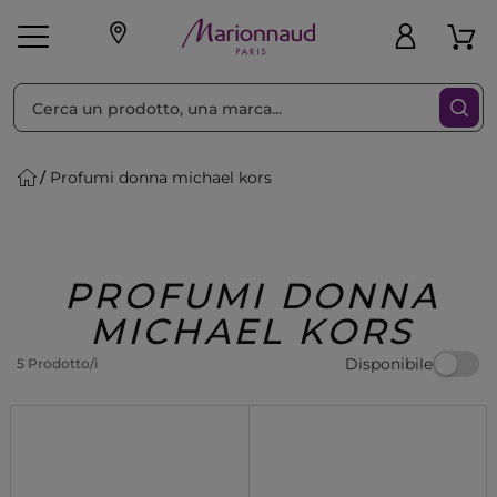
Ordina per
Filtra
Profumi donna michael kors
Make-up
Profumi
🎁 Idee
Corpo
Uomo
Marche
Capelli
Regalo
PROFUMI DONNA
MICHAEL KORS
Disponibile
5 Prodotto/i