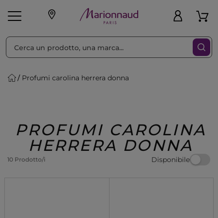
Ordina per
Filtra
Profumi carolina herrera donna
Make-up
Profumi
🎁 Idee
Corpo
Uomo
Marche
Capelli
Regalo
PROFUMI CAROLINA
HERRERA DONNA
Disponibile
10 Prodotto/i