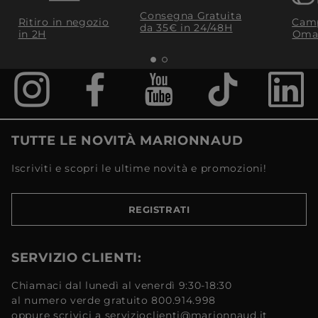
Consegna Gratuita
Ritiro in negozio
Camp
da 35€​ in 24/48H
in 2H
Oma
TUTTE LE NOVITÀ MARIONNAUD
Iscriviti e scopri le ultime novità e promozioni!
REGISTRATI
SERVIZIO CLIENTI:
Chiamaci dal lunedì al venerdì 9:30-18:30
al numero verde gratuito 800.914.998
oppure scrivici a servizioclienti@marionnaud.it