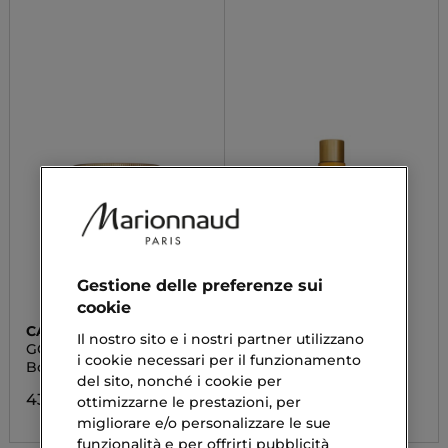
Gestione delle preferenze sui
cookie
CAROLINA HERRERA
CAROLINA HERRERA
Il nostro sito e i nostri partner utilizzano
GOOD GIRL
GOOD GIRL
i cookie necessari per il funzionamento
Body Cream
Legs Oil
del sito, nonché i cookie per
43,33 €
44,03 €
ottimizzarne le prestazioni, per
migliorare e/o personalizzare le sue
funzionalità e per offrirti pubblicità