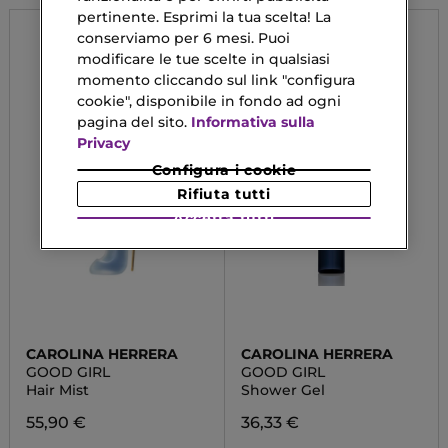
pertinente. Esprimi la tua scelta! La
conserviamo per 6 mesi. Puoi
modificare le tue scelte in qualsiasi
momento cliccando sul link "configura
cookie", disponibile in fondo ad ogni
pagina del sito.
Informativa sulla
Privacy
Configura i cookie
Rifiuta tutti
Accetta tutti
CAROLINA HERRERA
CAROLINA HERRERA
GOOD GIRL
GOOD GIRL
Hair Mist
Shower Gel
55,90 €
36,33 €