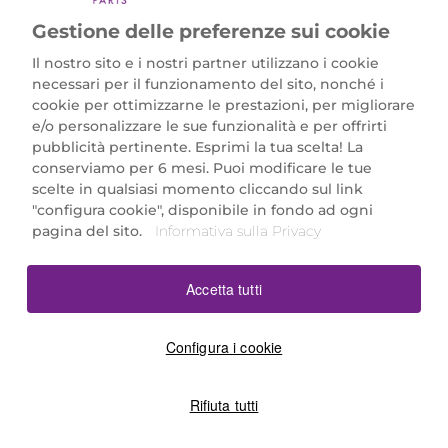
Gestione delle preferenze sui cookie
Il nostro sito e i nostri partner utilizzano i cookie
necessari per il funzionamento del sito, nonché i
cookie per ottimizzarne le prestazioni, per migliorare
e/o personalizzare le sue funzionalità e per offrirti
Marionnaud Parfumeries Italia S.r.l.
pubblicità pertinente. Esprimi la tua scelta! La
Largo Fiera Milano 5, 20017 Rho (MI)
conserviamo per 6 mesi. Puoi modificare le tue
REA Milano 1650024 con P.IVA 13425220152.
scelte in qualsiasi momento cliccando sul link
SCARICA LA NOSTRA APP
"configura cookie", disponibile in fondo ad ogni
pagina del sito.
Informativa sulla Privacy
Accetta tutti
Configura i cookie
Rifiuta tutti
©2026 Marionnaud
|
Sitemap