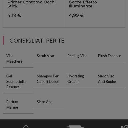
Primer Contorno Occhi
Gocce Effetto
Stick
Illuminante
4,19 €
4,99 €
CONSIGLIATI PER TE
Viso
Scrub Viso
Peeling Viso
Blush Essence
Maschere
Gel
Shampoo Per
Hydrating
Siero Viso
Sopracciglia
Capelli Deboli
Cream
Anti Rughe
Essence
Parfum
Siero Aha
Marine