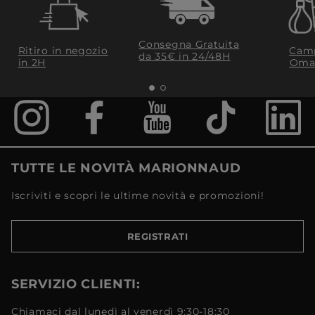
Consegna Gratuita
Ritiro in negozio
Camp
da 35€​ in 24/48H
in 2H
Oma
TUTTE LE NOVITÀ MARIONNAUD
Iscriviti e scopri le ultime novità e promozioni!
REGISTRATI
SERVIZIO CLIENTI:
Chiamaci dal lunedì al venerdì 9:30-18:30