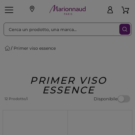
Ordina per
Filtra
Primer viso essence
Make-up
Profumi
🎁 Idee
Corpo
Uomo
Marche
Capelli
Regalo
PRIMER VISO
ESSENCE
Disponibile
12 Prodotto/i