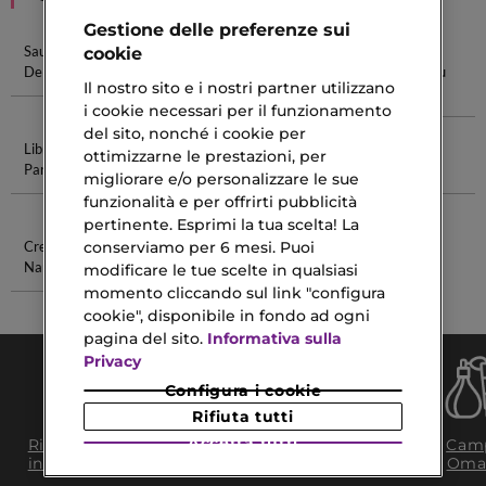
Gestione delle preferenze sui
Sauvage Eau
Miss Dior Eau
Acqua Di Gio
Chanel
cookie
De Parfum
De Parfum
Eau De
Chance Eau
Il nostro sito e i nostri partner utilizzano
Parfum
De Parfum
i cookie necessari per il funzionamento
del sito, nonché i cookie per
Libre Eau De
Prodotti
Balsamo
Pennelli
ottimizzarne le prestazioni, per
Parfum
Naturali
Capelli Biondi
Essence
migliorare e/o personalizzare le sue
Shampoo
funzionalità e per offrirti pubblicità
pertinente. Esprimi la tua scelta! La
conserviamo per 6 mesi. Puoi
Crema Corpo
Emporio
Narciso
Armani
modificare le tue scelte in qualsiasi
Profumi
momento cliccando sul link "configura
cookie", disponibile in fondo ad ogni
pagina del sito.
Informativa sulla
Privacy
Configura i cookie
Rifiuta tutti
Consegna Gratuita
Accetta tutti
Ritiro in negozio
Camp
da 35€​ in 24/48H
in 2H
Oma