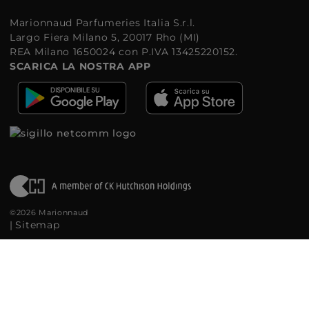
Marionnaud Parfumeries Italia S.r.l.
Largo Fiera Milano 5, 20017 Rho (MI)
REA Milano 1650024 con P.IVA 13425220152.
SCARICA LA NOSTRA APP
©2026 Marionnaud
|
Sitemap