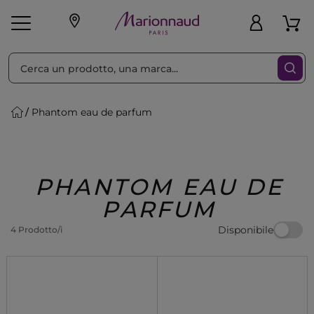
Ordina per
Filtra
Phantom eau de parfum
Make-up
Profumi
🎁 Idee
Corpo
Uomo
Marche
Capelli
Regalo
PHANTOM EAU DE
PARFUM
Disponibile
4 Prodotto/i