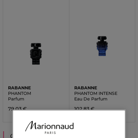
RABANNE
RABANNE
PHANTOM
PHANTOM INTENSE
Parfum
Eau De Parfum
79,03 €
102,83 €
CONSIGLIATI PER TE