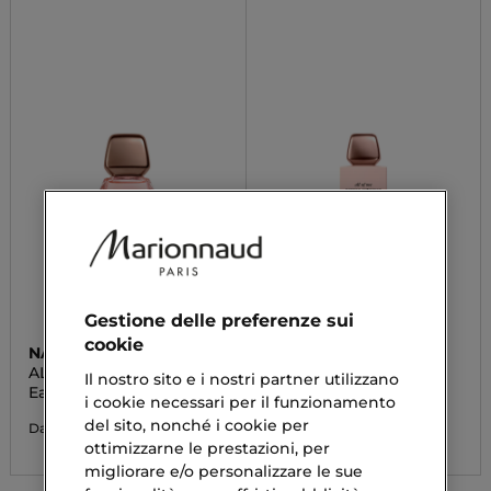
Gestione delle preferenze sui
cookie
NARCISO RODRIGUEZ
NARCISO RODRIGUEZ
ALL OF ME FLORAL
ALL OF ME
Il nostro sito e i nostri partner utilizzano
Eau De Parfum
Lozione Corpo
i cookie necessari per il funzionamento
del sito, nonché i cookie per
55,30 €
44,73 €
Da
ottimizzarne le prestazioni, per
migliorare e/o personalizzare le sue