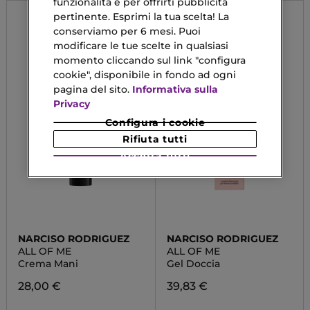
funzionalità e per offrirti pubblicità
pertinente. Esprimi la tua scelta! La
conserviamo per 6 mesi. Puoi
modificare le tue scelte in qualsiasi
momento cliccando sul link "configura
cookie", disponibile in fondo ad ogni
pagina del sito.
Informativa sulla
Privacy
Configura i cookie
Rifiuta tutti
Accetta tutti
NARCISO RODRIGUEZ
NARCISO RODRIGUEZ
ALL OF ME
ALL OF ME
Crema Mani
Gel Doccia
28,00 €
39,83 €