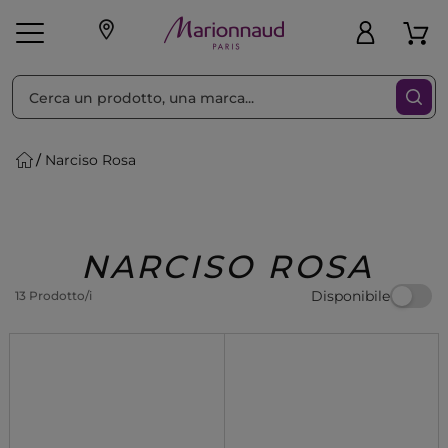
Ordina per
Filtra
Narciso Rosa
Make-up
Profumi
🎁 Idee
Corpo
Uomo
Marche
Capelli
Regalo
NARCISO ROSA
Disponibile
13 Prodotto/i