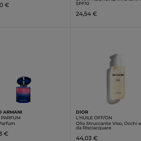
SPF10
50 €
24,54 €
O ARMANI
DIOR
 PARFUM
L'HUILE OFF/ON
Parfum
Olio Struccante Viso, Occhi 
da Risciacquare
3 €
44,03 €