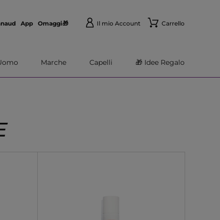
nnaud
App
Omaggi🎁
Il mio Account
Carrello
Uomo
Marche
Capelli
🎁 Idee Regalo
E