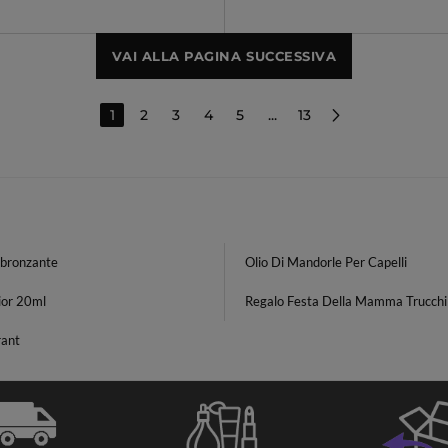
VAI ALLA PAGINA SUCCESSIVA
1
2
3
4
5
...
13
bbronzante
Olio Di Mandorle Per Capelli
ior 20ml
Regalo Festa Della Mamma Trucch
ant