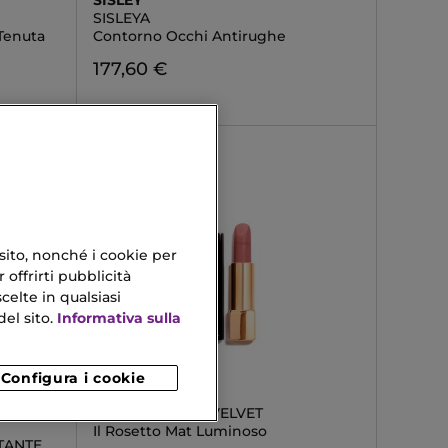
SISLEY
SISLEYA
Tenuta
Contorno Occhi Antirughe
177,60 €
 sito, nonché i cookie per
 offrirti pubblicità
celte in qualsiasi
el sito.
Informativa sulla
Configura i cookie
CHANEL
ROUGE ALLURE VELVET
Il Rosetto Mat Luminoso
TANTE