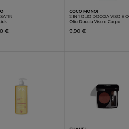
DO
COCO MONOI
SATIN
2 IN 1 OLIO DOCCIA VISO E
tick
Olio Doccia Viso e Corpo
90 €
9,90 €