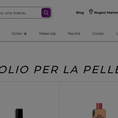
Blog
Negozi Mario
Solari ☀️
Make-Up
Novità
Corpo
OLIO PER LA PELL