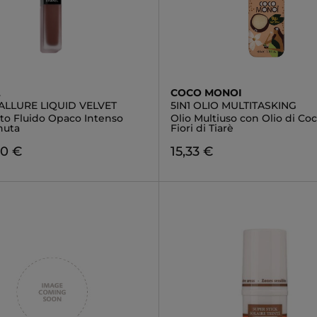
L
COCO MONOI
ALLURE LIQUID VELVET
5IN1 OLIO MULTITASKING
tto Fluido Opaco Intenso
Olio Multiuso con Olio di Co
nuta
Fiori di Tiarè
00 €
15,33 €