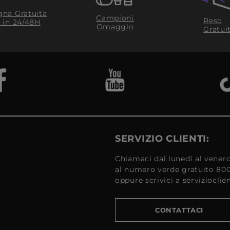
na Gratuita
Campioni
Reso
​ in 24/48H
Omaggio
Gratui
SERVIZIO CLIENTI:
Chiamaci dal lunedì al venerd
al numero verde gratuito 80
oppure scrivici a serviziocli
CONTATTACI