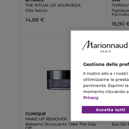
RITUALS
SVR
THE RITUAL OF AYURVEDA
TOPIAL
Olio Secco
Topialys
Formato
14,88 €
16,90 
Gestione delle pre
Il nostro sito e i nost
ottimizzarne le prestaz
pertinente. Esprimi la
momento cliccando sul 
Privacy
Accetta tutti
CLINIQUE
DOLCE
MAKE UP REMOVER
LIGHT 
Balsamo Struccante Take The Day
Eau De 
Off