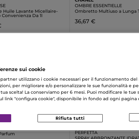
CHANEL
YSE
OMBRE ESSENTIELLE
e Huile Lavante Micellaire-
Ombretto Multiuso a Lunga 
 Convenienza Da 1l
36,67 €
€
ferenze sui cookie
ri partner utilizzano i cookie necessari per il funzionamento del
ioni, per migliorare e/o personalizzare le sue funzionalità e per
 tua scelta! La conserviamo per 6 mesi. Puoi modificare le tue s
link "configura cookie", disponibile in fondo ad ogni pagina d
Rifiuta tutti
&GABBANA
COLLISTAR
BLUE POUR HOMME
SPECIALE ABBRONZATURA
PERFETTA
Parfum
SPRAY ABBRONZANTE IDRA