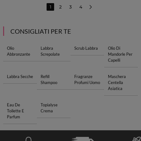
1
2
3
4
CONSIGLIATI PER TE
Olio
Labbra
Scrub Labbra
Olio Di
Abbronzante
Screpolate
Mandorle Per
Capelli
Labbra Secche
Refill
Fragranze
Maschera
Shampoo
Profumi Uomo
Centella
Asiatica
Eau De
Topialyse
Toilette E
Crema
Parfum