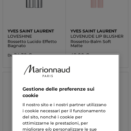
YVES SAINT LAURENT
YVES SAINT LAURENT
LOVESHINE
LOVENUDE LIP BLUSHER
Rossetto Lucido Effetto
Rossetto-Balm Soft
Bagnato
Matte
34,30 €
49,00 €
Da
Gestione delle preferenze sui
cookie
Il nostro sito e i nostri partner utilizzano
i cookie necessari per il funzionamento
del sito, nonché i cookie per
ottimizzarne le prestazioni, per
migliorare e/o personalizzare le sue