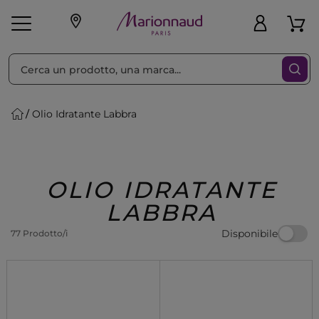
Ordina per
Filtra
Olio Idratante Labbra
Make-up
Profumi
🎁 Idee
Corpo
Uomo
Marche
Capelli
Regalo
OLIO IDRATANTE
LABBRA
Disponibile
77 Prodotto/i