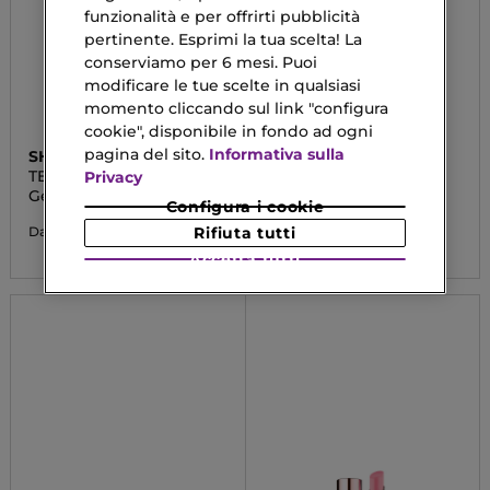
funzionalità e per offrirti pubblicità
pertinente. Esprimi la tua scelta! La
conserviamo per 6 mesi. Puoi
modificare le tue scelte in qualsiasi
momento cliccando sul link "configura
cookie", disponibile in fondo ad ogni
pagina del sito.
Informativa sulla
SHISEIDO
ESTÉE LAUDER
TECHNOSATIN
DOUBLE WEAR 24H
Privacy
Gel Lipstick
Stay-in-Place Lip Liner
Configura i cookie
20,90 €
21,90 €
Rifiuta tutti
Da
Da
Accetta tutti